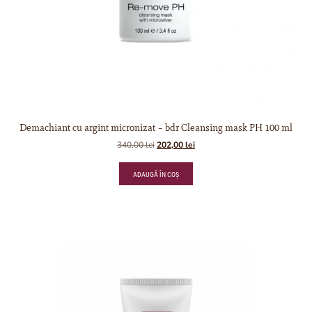
Demachiant cu argint micronizat – bdr Cleansing mask PH 100 ml
340,00
lei
202,00
lei
ADAUGĂ ÎN COȘ