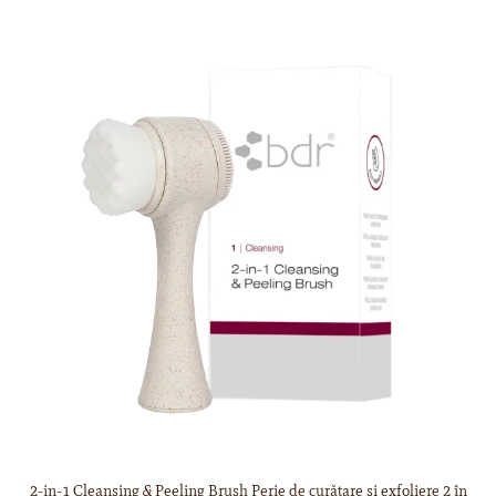
2-in-1 Cleansing & Peeling Brush Perie de curățare și exfoliere 2 în