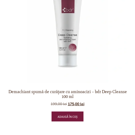
Demachiant spumă de curățare cu aminoacizi – bdr Deep Cleanse
100 ml
199,00
lei
175,00
lei
ADAUGĂ ÎN COȘ