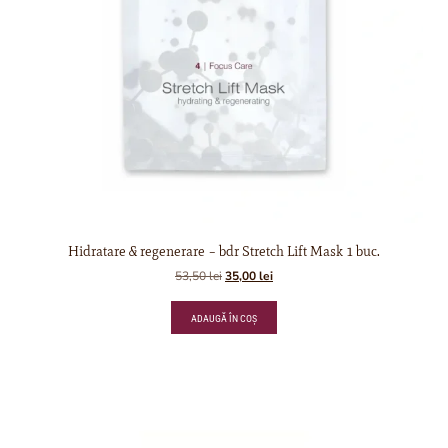
Hidratare & regenerare – bdr Stretch Lift Mask 1 buc.
53,50
lei
35,00
lei
ADAUGĂ ÎN COȘ