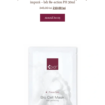
impură – bdr Re-action PH 30ml
345,00
lei
210,00
lei
ADAUGĂ ÎN COȘ