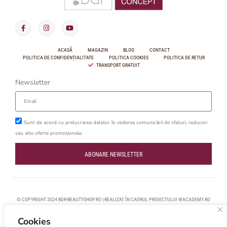
ACASĂ
MAGAZIN
BLOG
CONTACT
POLITICA DE CONFIDENȚIALITATE
POLITICA COOKIES
POLITICA DE RETUR
TRANSPORT GRATUIT
Newsletter
Sunt de acord cu prelucrarea datelor în vederea comunicării de sfaturi, reduceri
sau alte oferte promoționale.
ABONARE NEWSLETTER
© COPYRIGHT 2024 BDR-BEAUTYSHOP.RO | REALIZAT ÎN CADRUL PROIECTULUI
WACADEMY.RO
Cookies