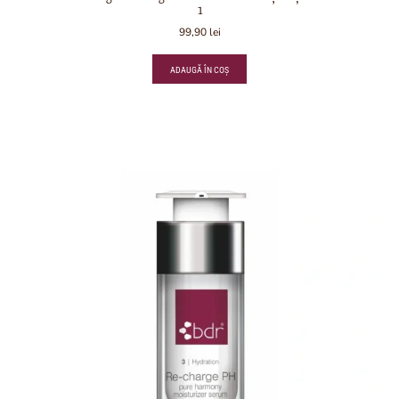
1
99,90
lei
ADAUGĂ ÎN COȘ