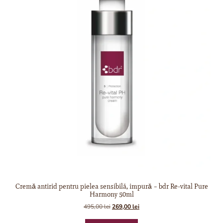
Cremǎ antirid pentru pielea sensibilă, impurǎ – bdr Re-vital Pure
Harmony 50ml
495,00
lei
269,00
lei