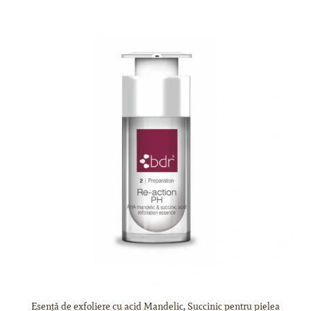
Esență de exfoliere cu acid Mandelic, Succinic pentru pielea