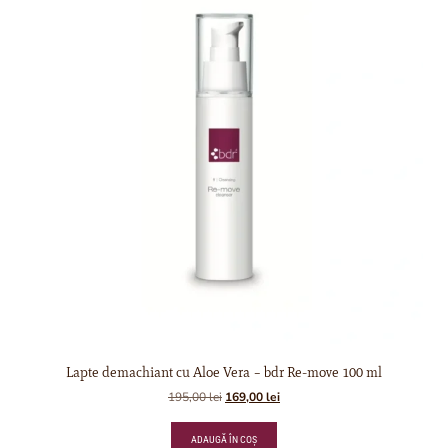
Lapte demachiant cu Aloe Vera – bdr Re-move 100 ml
195,00
lei
169,00
lei
ADAUGĂ ÎN COȘ