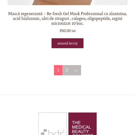
Mască regenerantă – Re-fresh Gel Mask Professional cu alantoina,
acid hialuronic, ulei de struguri , colagen, oligopeptide, argint
micronizat 10 buc.
350,00
lei
ADAUGĂ ÎN COȘ
1
2
→