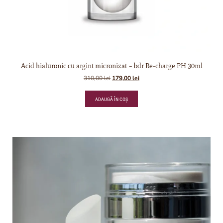
Acid hialuronic cu argint micronizat – bdr Re-charge PH 30ml
310,00
lei
179,00
lei
ADAUGĂ ÎN COȘ