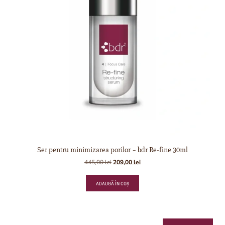
Ser pentru minimizarea porilor – bdr Re-fine 30ml
445,00
lei
209,00
lei
ADAUGĂ ÎN COȘ