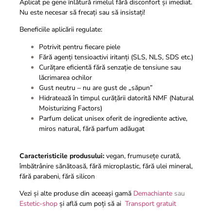
Aplicat pe gene înlătură rimelul fără disconfort și imediat.
Nu este necesar să frecați sau să insistați!
Beneficiile aplicării regulate:
Potrivit pentru fiecare piele
Fără agenți tensioactivi iritanți (SLS, NLS, SDS etc.)
Curățare eficientă fără senzație de tensiune sau
lăcrimarea ochilor
Gust neutru – nu are gust de „săpun”
Hidratează în timpul curățării datorită NMF (Natural
Moisturizing Factors)
Parfum delicat unisex oferit de ingrediente active,
miros natural, fără parfum adăugat
Caracteristicile produsului:
vegan, frumusețe curată,
îmbătrânire sănătoasă, fără microplastic, fără ulei mineral,
fără parabeni, fără silicon
Vezi și alte produse din aceeași gamă
Demachiante
sau
Estetic-shop
și află cum poți să ai
Transport gratuit