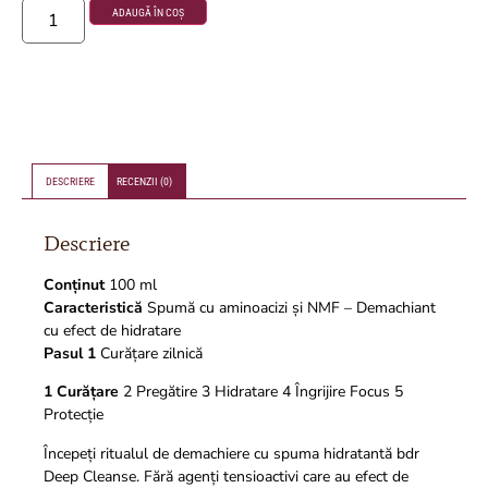
ADAUGĂ ÎN COȘ
DESCRIERE
RECENZII (0)
Descriere
Conținut
100 ml
Caracteristică
Spumă cu aminoacizi și NMF – Demachiant
cu efect de hidratare
Pasul 1
Curățare zilnică
1 Curățare
2 Pregătire 3 Hidratare 4 Îngrijire Focus 5
Protecție
Începeți ritualul de demachiere cu spuma hidratantă bdr
Deep Cleanse. Fără agenți tensioactivi care au efect de