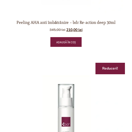
Peeling AHA anti îmbǎtrânire – bdr Re-action deep 30ml
345,00
lei
210,00
lei
ADAUGĂ ÎN COȘ
Reduceri!