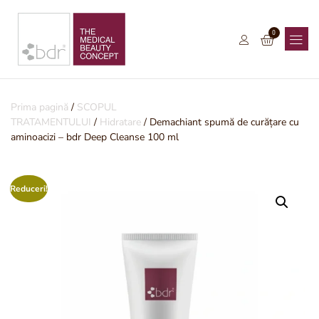
0
Prima pagină
/
SCOPUL
TRATAMENTULUI
/
Hidratare
/ Demachiant spumă de curățare cu
aminoacizi – bdr Deep Cleanse 100 ml
Reduceri!