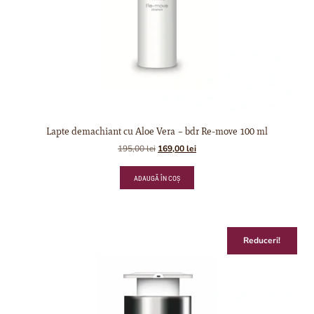
Lapte demachiant cu Aloe Vera – bdr Re-move 100 ml
195,00
lei
169,00
lei
ADAUGĂ ÎN COȘ
Reduceri!