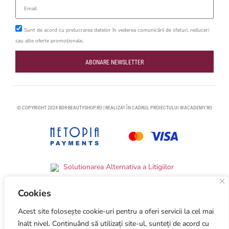
Sunt de acord cu prelucrarea datelor în vederea comunicării de sfaturi, reduceri
sau alte oferte promoționale.
ABONARE NEWSLETTER
© COPYRIGHT 2024 BDR-BEAUTYSHOP.RO | REALIZAT ÎN CADRUL PROIECTULUI
WACADEMY.RO
Cookies
Acest site folosește cookie-uri pentru a oferi servicii la cel mai
Optimized by Seraphinite Accelerator
Turns on site high speed to be attractive for people and search engines.
înalt nivel. Continuând să utilizați site-ul, sunteți de acord cu