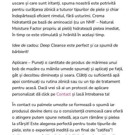
uscare și care sunt iritanți, spuma noastră este potrivită
pentru curățarea zilnică a tuturor tipurilor de piele și chiar
îndepărtează eficient rimelul, fără usturimi. Crema
hidratantă pe bază de aminoacizi (cu un NMF – Natural
Moisture Factor propriu al pielii) hidratează pielea imediat,
în timp ce este stimulată și hrănită în același timp.
Idee de cadou: Deep Cleanse este perfect și ca spumă de
bărbierit!
Aplicare – P
uneți o cantitate de produs de mărimea unui
bob de mazăre cu mâinile umede spumați și aplicați pe față,
gât și decolteu dimineața și seara. Clătiți cu suficientă apă
apoi continuați cu rutina zilnică sau cu un tip de tratament
pentru acasă. Dacă vrei să ai un protocol de aplicare
personalizat dă click pe
Contact
și lasă întrebarea ta!
În contact cu palmele umezite se formează o spumă iar
produsul devine dens cu o consistență cremoasă care oferă
o atingere putem spune netedă, așa cum rămâne și pielea
la sfârșit! Este alegerea perfectă pentru toate tipurile de
piele, este o experiență inedită cu un final de ”catifea”!