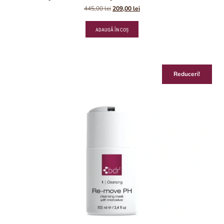
445,00
lei
209,00
lei
ADAUGĂ ÎN COȘ
Reduceri!