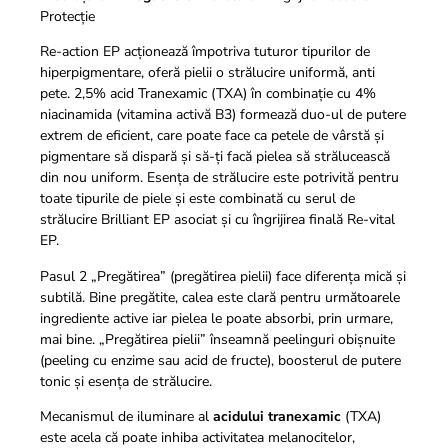
Protecție
Re-action EP
acționează împotriva tuturor tipurilor de
hiperpigmentare, oferă pielii o strălucire uniformă, anti
pete. 2,5% acid Tranexamic (TXA) în combinație cu 4%
niacinamida (vitamina activă B3) formează duo-ul de putere
extrem de eficient, care poate face ca petele de vârstă și
pigmentare să dispară și să-ți facă pielea să strălucească
din nou uniform. Esența de strălucire este potrivită pentru
toate tipurile de piele și este combinată cu serul de
strălucire Brilliant EP asociat și cu îngrijirea finală Re-vital
EP.
Pasul 2 „Pregătirea” (pregătirea pielii) face diferența mică și
subtilă. Bine pregătite, calea este clară pentru următoarele
ingrediente active iar pielea le poate absorbi, prin urmare,
mai bine. „Pregătirea pielii” înseamnă peelinguri obișnuite
(peeling cu enzime sau acid de fructe), boosterul de putere
tonic și esența de strălucire.
Mecanismul de iluminare al
acidului tranexamic
(TXA)
este acela că poate inhiba activitatea melanocitelor,