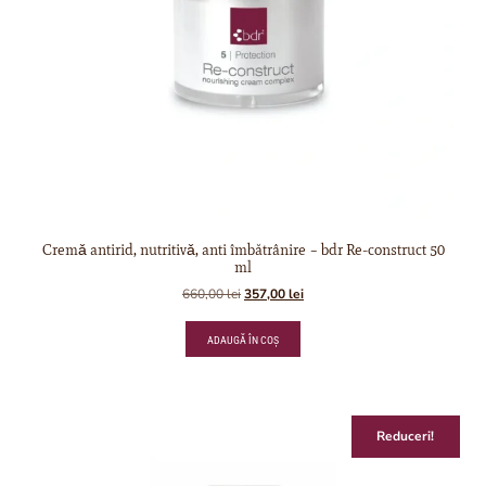
Cremǎ antirid, nutritivǎ, anti îmbătrânire – bdr Re-construct 50
ml
660,00
lei
357,00
lei
ADAUGĂ ÎN COȘ
Reduceri!