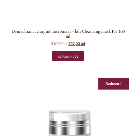
Demachiant cu argint micronizat – bdr Cleansing mask PH 100
ml
340,00
lei
202,00
lei
ADAUGĂ ÎN COȘ
Reduceri!