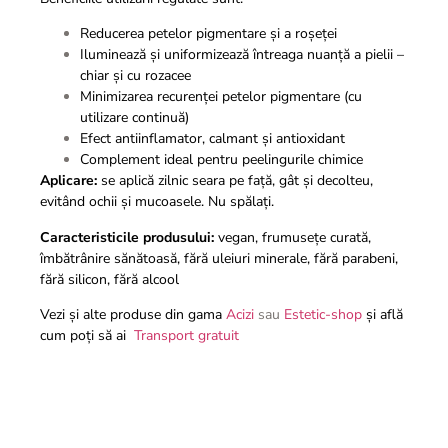
Reducerea petelor pigmentare și a roșeței
Iluminează și uniformizează întreaga nuanță a pielii –
chiar și cu rozacee
Minimizarea recurenței petelor pigmentare (cu
utilizare continuă)
Efect antiinflamator, calmant și antioxidant
Complement ideal pentru peelingurile chimice
Aplicare:
se aplică zilnic seara pe față, gât și decolteu,
evitând ochii și mucoasele. Nu spălați.
Caracteristicile produsului:
vegan, frumusețe curată,
îmbătrânire sănătoasă, fără uleiuri minerale, fără parabeni,
fără silicon, fără alcool
Vezi și alte produse din gama
Acizi
sau
Estetic-shop
și află
cum poți să ai
Transport gratuit