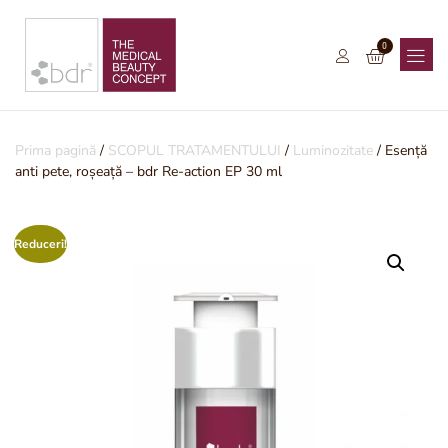
0
Prima pagină
/
SCOPUL TRATAMENTULUI
/
Luminozitate
/ Esență
anti pete, roșeață – bdr Re-action EP 30 ml
Reduceri!