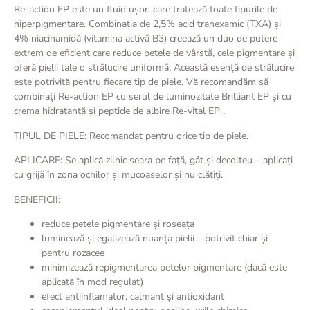
Re-action EP este un fluid ușor, care tratează toate tipurile de
hiperpigmentare. Combinația de 2,5% acid tranexamic (TXA) și
4% niacinamidă (vitamina activă B3) creează un duo de putere
extrem de eficient care reduce petele de vârstă, cele pigmentare și
oferă pielii tale o strălucire uniformă. Această esență de strălucire
este potrivită pentru fiecare tip de piele. Vă recomandăm să
combinați Re-action EP cu serul de luminozitate Brilliant EP și cu
crema hidratantă și peptide de albire Re-vital EP .
TIPUL DE PIELE: Recomandat pentru orice tip de piele.
APLICARE: Se aplică zilnic seara pe față, gât și decolteu – aplicați
cu grijă în zona ochilor și mucoaselor și nu clătiți.
BENEFICII:
reduce petele pigmentare și roșeața
luminează și egalizează nuanța pielii – potrivit chiar și
pentru rozacee
minimizează repigmentarea petelor pigmentare (dacă este
aplicată în mod regulat)
efect antiinflamator, calmant și antioxidant