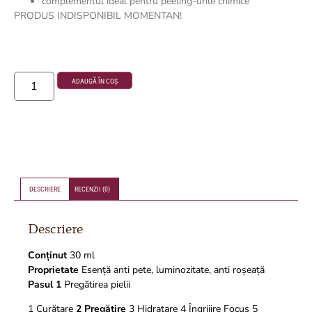
complementul ideal pentru peeling-urile chimice
PRODUS INDISPONIBIL MOMENTAN!
ADAUGĂ ÎN COȘ
DESCRIERE
RECENZII (0)
Descriere
Conținut
30 ml
Proprietate
Esență anti pete, luminozitate, anti roșeață
Pasul 1
Pregătirea pielii
1 Curățare
2 Pregătire
3 Hidratare 4 Îngrijire Focus 5