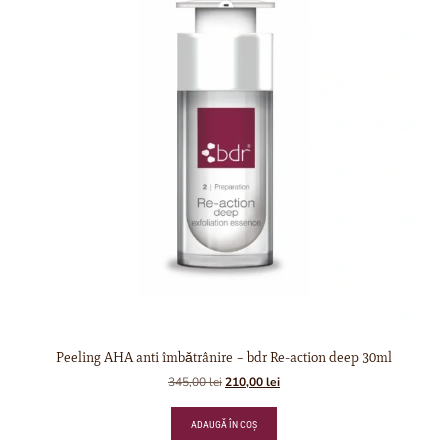
Peeling AHA anti îmbǎtrânire – bdr Re-action deep 30ml
345,00
lei
210,00
lei
ADAUGĂ ÎN COȘ