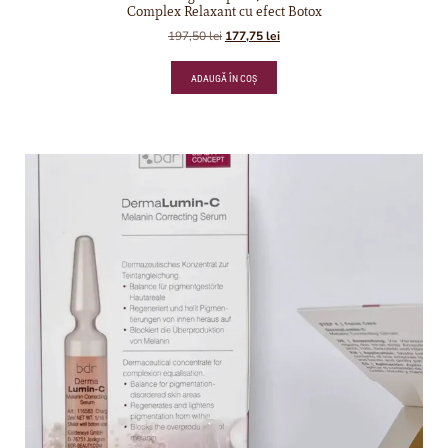
Complex Relaxant cu efect Botox
197,50
lei
177,75
lei
ADAUGĂ ÎN COȘ