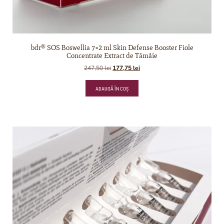
bdr® SOS Boswellia 7×2 ml Skin Defense Booster Fiole
Concentrate Extract de Tămâie
247,50
lei
177,75
lei
ADAUGĂ ÎN COȘ