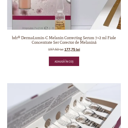
bdr® DermaLumin-C Melanin Correcting Serum 7×2 ml Fiole
Concentrate Ser Corector de Melanină
197,50
lei
177,75
lei
ADAUGĂ ÎN COȘ