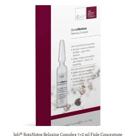
bdr® BotaNotox Relaxing Complex 7×2 ml Fiole Concentrate