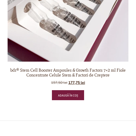
bdr® Stem Cell Booster Ampoules & Growth Factors 7×2 ml Fiole
Concentrate Celule Stem & Factori de Creștere
197,50
lei
177,75
lei
ADAUGĂ ÎN COȘ