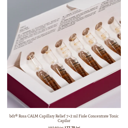
bdr® Rosa CALM Capillary Relief 7×2 ml Fiole Concentrate Tonic
Capilar
197,50
lei
177,75
lei