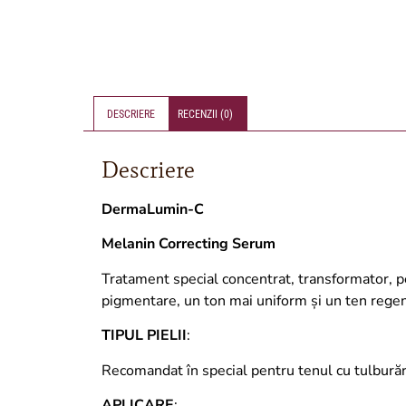
DESCRIERE
RECENZII (0)
Descriere
DermaLumin-C
Melanin Correcting Serum
Tratament special concentrat, transformator, pe
pigmentare, un ton mai uniform și un ten regene
TIPUL PIELII
:
Recomandat în special pentru tenul cu tulbură
APLICARE
: