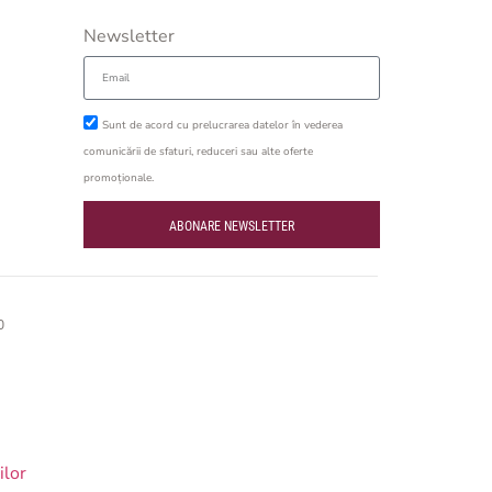
Newsletter
Sunt de acord cu prelucrarea datelor în vederea
comunicării de sfaturi, reduceri sau alte oferte
promoționale.
ABONARE NEWSLETTER
O