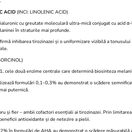
.
C ACID
(INCI: LINOLENIC ACID)
ialuronic cu greutate moleculară ultra-mică conjugat cu acid α
ninei în straturile mai profunde.
mă inhibarea tirozinazei și o uniformizare vizibilă a tonusului 
bile.
SORCINOL)
P-1, cele două enzime centrale care determină biosinteza melani
tilizează formulări 0,1–0,3% au demonstrat o scădere semnifica
mai puternică.
 și fier – ambii cofactori esențiali ai tirozinazei. Prin limitarea 
neficii antioxidante și de netezire a pielii.
 fitic 2% în formulări de AHA au demonstrat o scădere măsurabil