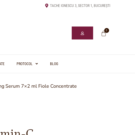
TACHE IONESCU 3, SECTOR 1, BUCUREȘTI
0
ATE
PROTOCOL
BLOG
ng Serum 7×2 ml Fiole Concentrate
umin-C