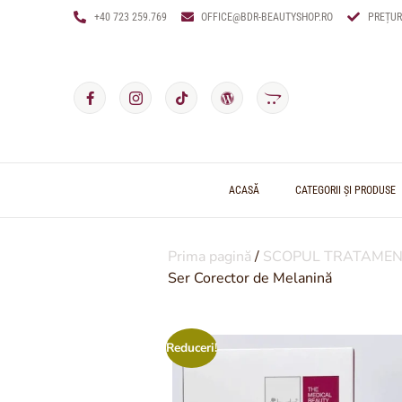
+40 723 259.769
OFFICE@BDR-BEAUTYSHOP.RO
PREȚUR
ACASĂ
CATEGORII ȘI PRODUSE
Prima pagină
/
SCOPUL TRATAMEN
Ser Corector de Melanină
Reduceri!