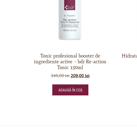
Tonic profesional booster de
Hidrata
ingrediente active – bdr Re-action
Tonic 150ml
345,00
lei
209,00
lei
ADAUGĂ ÎN COȘ