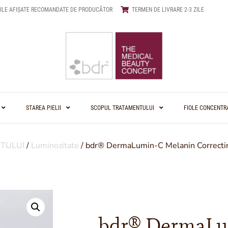
ILE AFIȘATE RECOMANDATE DE PRODUCĂTOR
TERMEN DE LIVRARE 2-3 ZILE
STAREA PIELII
SCOPUL TRATAMENTULUI
FIOLE CONCENTR
TULUI
/
Luminozitate
/ bdr® DermaLumin-C Melanin Correcti
bdr® DermaL