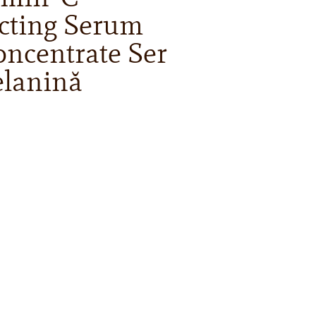
cting Serum
oncentrate Ser
elanină