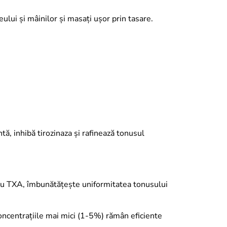
teului și mâinilor și masați ușor prin tasare.
tă, inhibă tirozinaza și rafinează tonusul
e cu TXA, îmbunătățește uniformitatea tonusului
oncentrațiile mai mici (1-5%) rămân eficiente