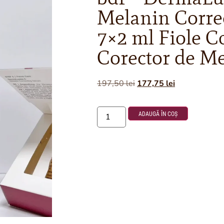
Melanin Corre
7×2 ml Fiole C
Corector de M
197,50
lei
177,75
lei
ADAUGĂ ÎN COȘ