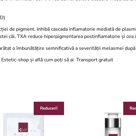
D)
ucției de pigment. Inhibă cascada inflamatorie mediată de plasm
estei căi, TXA reduce hiperpigmentarea postinflamatorie și cea
arătat o îmbunătățire semnificativă a severității melasmei dup
u
Estetic-shop
și află cum poți să ai
Transport gratuit
Reduceri!
Red