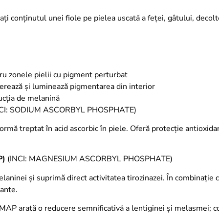
ați conținutul unei fiole pe pielea uscată a feței, gâtului, decol
tru zonele pielii cu pigment perturbat
erează și luminează pigmentarea din interior
ucția de melanină
NCI: SODIUM ASCORBYL PHOSPHATE)
ormă treptat în acid ascorbic în piele. Oferă protecție antioxidan
P)
(INCI: MAGNESIUM ASCORBYL PHOSPHATE)
laninei și suprimă direct activitatea tirozinazei. În combinați
dante.
MAP arată o reducere semnificativă a lentiginei și melasmei; c