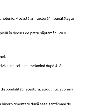
-linolenic. Această arhitectură îmbunătățește
pielii în decurs de patru săptămâni, cu o
nei.
tivă a indicelui de melanină după 4–8
disponibilității acestora, acidul fitic suprimă
ă a hiperpigmentării după șase săptămâni de