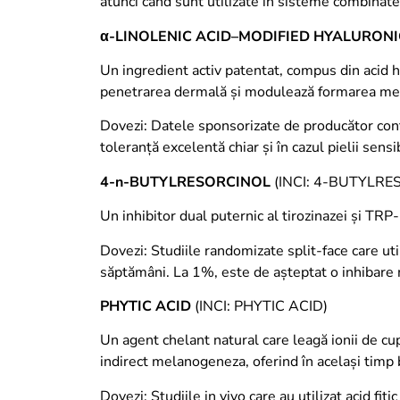
atunci când sunt utilizate în sisteme combinate
α
-LINOLENIC ACID–MODIFIED HYALURONI
Un ingredient activ patentat, compus din acid h
penetrarea dermală și modulează formarea mela
Dovezi: Datele sponsorizate de producător confir
toleranță excelentă chiar și în cazul pielii sensi
4-n-BUTYLRESORCINOL
(INCI: 4-BUTYLRE
Un inhibitor dual puternic al tirozinazei și TR
Dovezi: Studiile randomizate split-face care u
săptămâni. La 1%, este de așteptat o inhibare 
PHYTIC ACID
(INCI: PHYTIC ACID)
Un agent chelant natural care leagă ionii de cupru
indirect melanogeneza, oferind în același timp be
Dovezi: Studiile in vivo care au utilizat acid