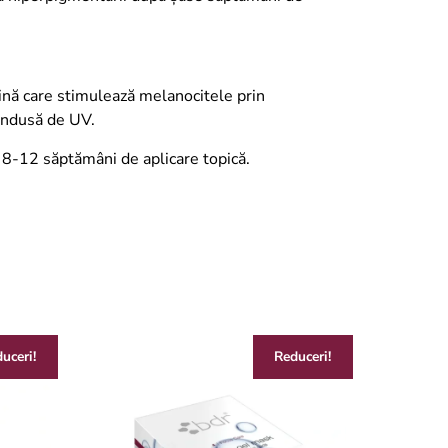
ină care stimulează melanocitele prin
 indusă de UV.
ă 8-12 săptămâni de aplicare topică.
uceri!
Reduceri!