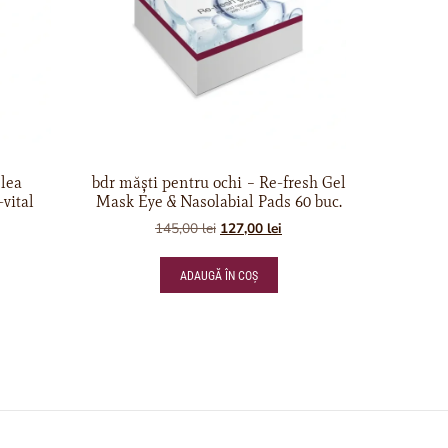
elea
bdr măști pentru ochi – Re-fresh Gel
vital
Mask Eye & Nasolabial Pads 60 buc.
145,00
lei
127,00
lei
ADAUGĂ ÎN COȘ