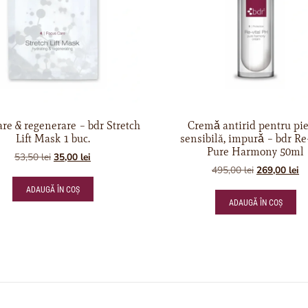
re & regenerare – bdr Stretch
Cremǎ antirid pentru pi
Lift Mask 1 buc.
sensibilă, impurǎ – bdr Re-
Pure Harmony 50ml
53,50
lei
35,00
lei
495,00
lei
269,00
lei
ADAUGĂ ÎN COȘ
ADAUGĂ ÎN COȘ