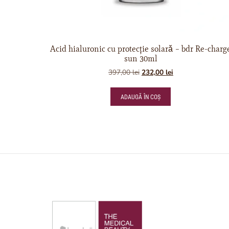
Acid hialuronic cu protecție solarǎ – bdr Re-charg
sun 30ml
397,00
lei
232,00
lei
ADAUGĂ ÎN COȘ