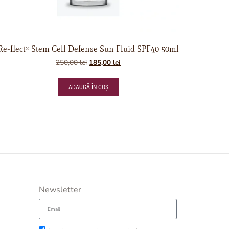
Re-flect² Stem Cell Defense Sun Fluid SPF40 50ml
250,00
lei
185,00
lei
ADAUGĂ ÎN COȘ
Newsletter