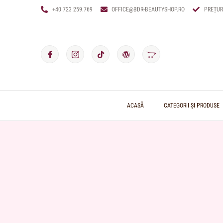
+40 723 259.769
OFFICE@BDR-BEAUTYSHOP.RO
PREȚUR
ACASĂ
CATEGORII ȘI PRODUSE