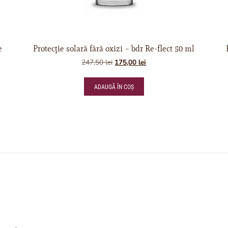
e
Protecție solară fără oxizi – bdr Re-flect 50 ml
247,50
lei
175,00
lei
ADAUGĂ ÎN COȘ