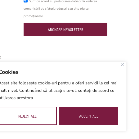
Sunt de acord cu prelucrarea datelor în vederea
comunicării de sfaturi, reduceri sau alte oferte
promoționale.
ABONARE NEWSLETTER
O
Cookies
Acest site folosește cookie-uri pentru a oferi servicii la cel mai
înalt nivel. Continuând să utilizați site-ul, sunteți de acord cu
utilizarea acestora.
REJECT ALL
ACCEPT ALL