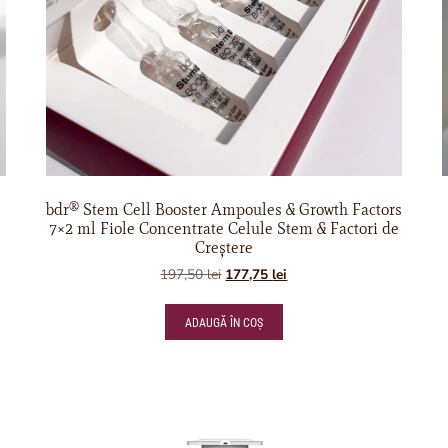
bdr® Stem Cell Booster Ampoules & Growth Factors
7×2 ml Fiole Concentrate Celule Stem & Factori de
Creștere
197,50
lei
177,75
lei
ADAUGĂ ÎN COȘ