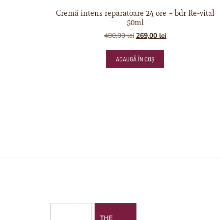
Cremä intens reparatoare 24 ore – bdr Re-vital
50ml
480,00
lei
269,00
lei
ADAUGĂ ÎN COȘ