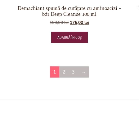
Demachiant spumă de curățare cu aminoacizi –
bdr Deep Cleanse 100 ml
199,00
lei
175,00
lei
ADAUGĂ ÎN COȘ
1
2
3
→