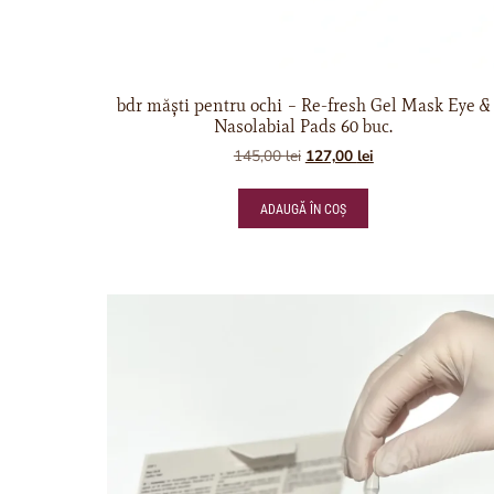
bdr măști pentru ochi – Re-fresh Gel Mask Eye &
Nasolabial Pads 60 buc.
145,00
lei
127,00
lei
ADAUGĂ ÎN COȘ