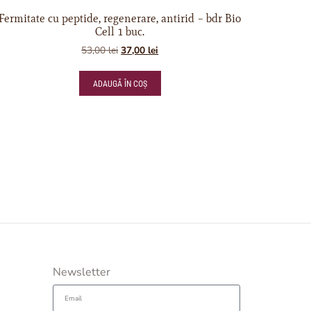
Fermitate cu peptide, regenerare, antirid – bdr Bio
Cell 1 buc.
53,00
lei
37,00
lei
ADAUGĂ ÎN COȘ
Newsletter