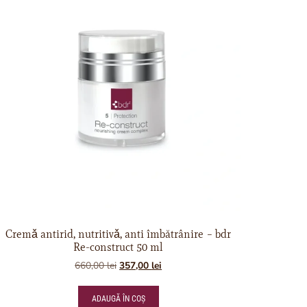
Cremǎ antirid, nutritivǎ, anti îmbătrânire – bdr
Re-construct 50 ml
660,00
lei
357,00
lei
ADAUGĂ ÎN COȘ