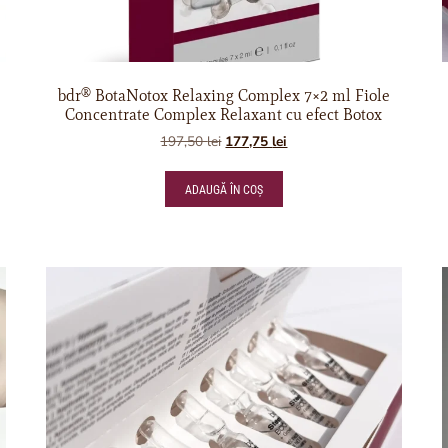
bdr® BotaNotox Relaxing Complex 7×2 ml Fiole
Concentrate Complex Relaxant cu efect Botox
197,50
lei
177,75
lei
ADAUGĂ ÎN COȘ