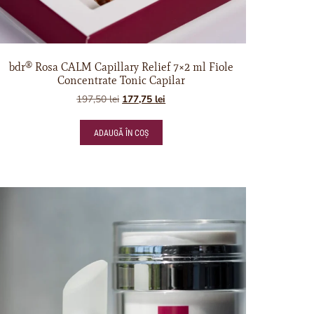
bdr® Rosa CALM Capillary Relief 7×2 ml Fiole
Concentrate Tonic Capilar
197,50
lei
177,75
lei
ADAUGĂ ÎN COȘ