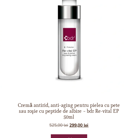
Cremǎ antirid, anti-aging pentru pielea cu pete
sau roșie cu peptide de albire – bdr Re-vital EP
50ml
525,00
lei
299,00
lei