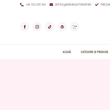
+40 723 259.769
OFFICE@BDR-BEAUTYSHOP.RO
PREȚUR
ACASĂ
CATEGORII ȘI PRODUSE