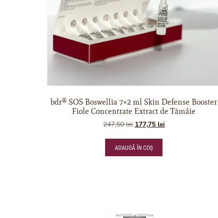
bdr® SOS Boswellia 7×2 ml Skin Defense Booster
Fiole Concentrate Extract de Tămâie
247,50
lei
177,75
lei
ADAUGĂ ÎN COȘ