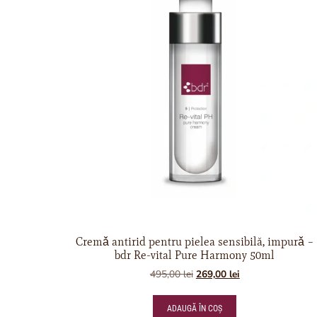
Cremǎ antirid pentru pielea sensibilă, impurǎ –
bdr Re-vital Pure Harmony 50ml
495,00
lei
269,00
lei
ADAUGĂ ÎN COȘ