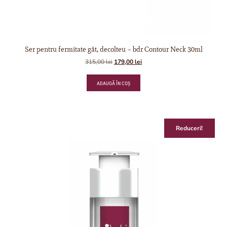
Ser pentru fermitate gât, decolteu – bdr Contour Neck 30ml
315,00
lei
179,00
lei
ADAUGĂ ÎN COȘ
Reduceri!