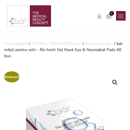
0
Prima pagină
/
SCOPUL TRATAMENTULUI
/
Reînnoirea pielii
/ bdr
măști pentru ochi – Re-fresh Gel Mask Eye & Nasolabial Pads 60
buc.
Reduceri!