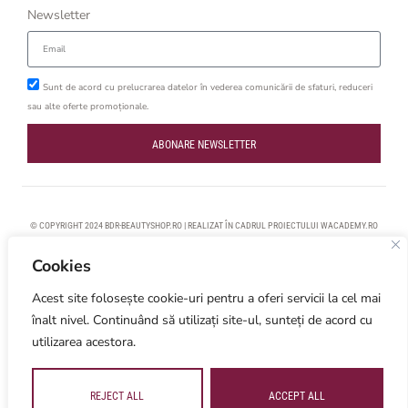
Newsletter
Sunt de acord cu prelucrarea datelor în vederea comunicării de sfaturi, reduceri
sau alte oferte promoționale.
ABONARE NEWSLETTER
© COPYRIGHT 2024 BDR-BEAUTYSHOP.RO | REALIZAT ÎN CADRUL PROIECTULUI
WACADEMY.RO
Cookies
Acest site folosește cookie-uri pentru a oferi servicii la cel mai
înalt nivel. Continuând să utilizați site-ul, sunteți de acord cu
utilizarea acestora.
REJECT ALL
ACCEPT ALL