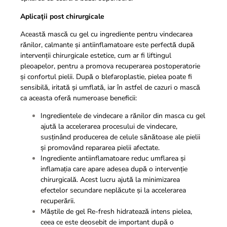
Aplicaţii post chirurgicale
Această mască cu gel cu ingrediente pentru vindecarea
rănilor, calmante și antiinflamatoare este perfectă după
intervenții chirurgicale estetice, cum ar fi liftingul
pleoapelor, pentru a promova recuperarea postoperatorie
și confortul pielii. După o blefaroplastie, pielea poate fi
sensibilă, iritată și umflată, iar în astfel de cazuri o mască
ca aceasta oferă numeroase beneficii:
Ingredientele de vindecare a rănilor din masca cu gel
ajută la accelerarea procesului de vindecare,
susținând producerea de celule sănătoase ale pielii
și promovând repararea pielii afectate.
Ingrediente antiinflamatoare reduc umflarea și
inflamația care apare adesea după o intervenție
chirurgicală. Acest lucru ajută la minimizarea
efectelor secundare neplăcute și la accelerarea
recuperării.
Măștile de gel Re-fresh hidratează intens pielea,
ceea ce este deosebit de important după o