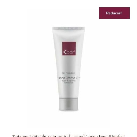
Reduceri!
Tratament cuticule, pete, antirid – Hand Cream Even & Perfect