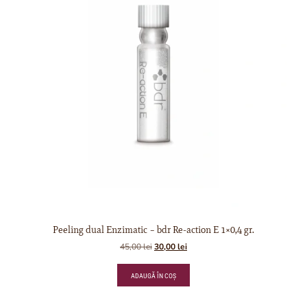
Peeling dual Enzimatic – bdr Re-action E 1×0,4 gr.
45,00
lei
30,00
lei
ADAUGĂ ÎN COȘ