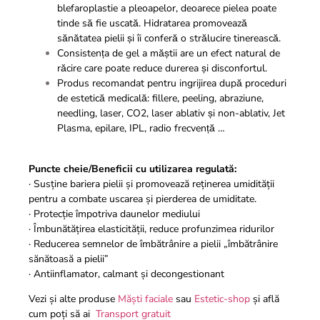
blefaroplastie a pleoapelor, deoarece pielea poate
tinde să fie uscată. Hidratarea promovează
sănătatea pielii și îi conferă o strălucire tinerească.
Consistența de gel a măștii are un efect natural de
răcire care poate reduce durerea și disconfortul.
Produs recomandat pentru ingrijirea după proceduri
de estetică medicală: fillere, peeling, abraziune,
needling, laser, CO2, laser ablativ și non-ablativ, Jet
Plasma, epilare, IPL, radio frecvență …
Puncte cheie/Beneficii cu utilizarea regulată:
· Susține bariera pielii și promovează reținerea umidității
pentru a combate uscarea și pierderea de umiditate.
· Protecție împotriva daunelor mediului
· Îmbunătățirea elasticității, reduce profunzimea ridurilor
· Reducerea semnelor de îmbătrânire a pielii „îmbătrânire
sănătoasă a pielii”
· Antiinflamator, calmant și decongestionant
Vezi și alte produse
Măști faciale
sau
Estetic-shop
și află
cum poți să ai
Transport gratuit