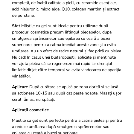
completă, de înaltă calitate a pielii, cu ceramide esențiale,
acid hialuronic, micro alge, Q10, colagen maritim și extract
de purslane.
Sfat
Măștile cu gel sunt ideale pentru utilizare după
proceduri cosmetice precum liftingul pleoapelor, după
smulgerea sprâncenelor sau epilarea cu ceară a buzei
superioare, pentru a calma imediat aceste zone și a evita
umflarea. Au un efect de răcire natural și fac priză cu pielea.
Nu cad! În cazul unei blefaroplastii, aplicate și menținute
vor ajuta pielea să se regenereze mai rapid iar drenajul
limfatic dirijat către temporal va evita vindecarea de apariția
vânătăilor.
Aplicare
După curățare se aplică pe zona dorită și se lasă
sa actioneze 10-15 sau după caz peste noapte. Masați ușor
serul rămas, nu spălați.
Aplicaţii cosmetice
Măștile cu gel sunt perfecte pentru a calma pielea și pentru
a reduce umflarea după smulgerea sprâncenelor sau
epilarea cu ceară a buzei superioare.