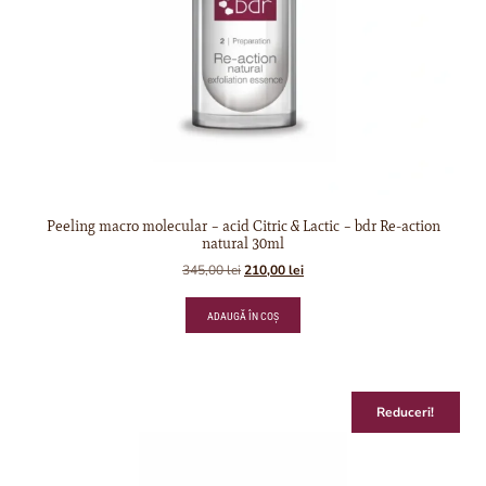
Peeling macro molecular – acid Citric & Lactic – bdr Re-action
natural 30ml
345,00
lei
210,00
lei
ADAUGĂ ÎN COȘ
Reduceri!