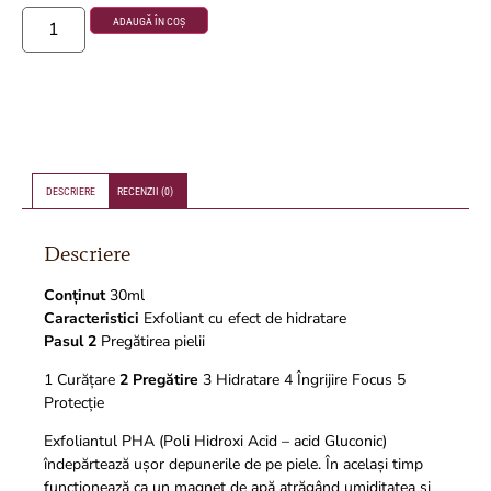
ADAUGĂ ÎN COȘ
DESCRIERE
RECENZII (0)
Descriere
Conținut
30ml
Caracteristici
Exfoliant cu efect de hidratare
Pasul 2
Pregătirea pielii
1 Curățare
2 Pregătire
3 Hidratare 4 Îngrijire Focus 5
Protecție
Exfoliantul PHA (Poli Hidroxi Acid – acid Gluconic)
îndepărtează ușor depunerile de pe piele. În același timp
funcționează ca un magnet de apă atrăgând umiditatea și