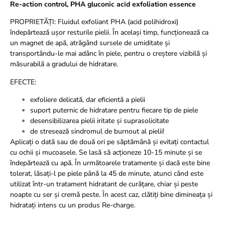
Re-action control, PHA gluconic acid exfoliation essence
PROPRIETĂȚI
:
Fluidul exfoliant PHA (acid polihidroxi)
îndepărtează ușor resturile pielii. În același timp, funcționează ca
un magnet de apă, atrăgând sursele de umiditate și
transportându-le mai adânc în piele, pentru o creștere vizibilă și
măsurabilă a gradului de hidratare.
EFECTE:
exfoliere delicată, dar eficientă a pielii
suport puternic de hidratare pentru fiecare tip de piele
desensibilizarea pielii iritate și suprasolicitate
de
stresează sindromul de burnout al pielii!
Aplicați o dată sau de două ori pe săptămână și evitați contactul
cu ochii și mucoasele. Se lasă să acționeze 10-15 minute și se
îndepărtează cu apă. În următoarele tratamente și dacă este bine
tolerat, lăsați-l pe piele până la 45 de minute, atunci când este
utilizat într-un tratament hidratant de curățare, chiar și peste
noapte cu ser şi cremǎ peste. În acest caz, clătiți bine dimineața și
hidratați intens cu un produs Re-charge.