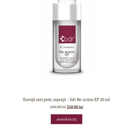
Esență anti pete, roșeață – bdr Re-action EP 30 ml
345,00
lei
210,00
lei
ADAUGĂ ÎN COȘ