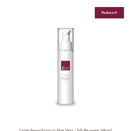
Reduceri!
Lapte demachiant cu Aloe Vera – bdr Re-move 100 ml