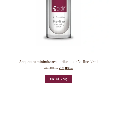
Ser pentru minimizarea porilor – bdr Re-fine 30ml
445,00
lei
209,00
lei
ADAUGĂ ÎN COȘ