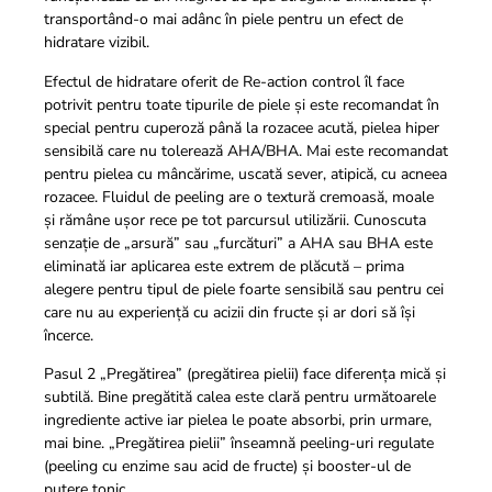
transportând-o mai adânc în piele pentru un efect de
hidratare vizibil.
Efectul de hidratare oferit de Re-action control îl face
potrivit pentru toate tipurile de piele şi este recomandat în
special pentru cuperoză până la rozacee acută, pielea hiper
sensibilă care nu tolerează AHA/BHA.
Mai este recomandat
pentru pielea cu mâncărime, uscată sever, atipică, cu acneea
rozacee. Fluidul de peeling are o textură cremoasă, moale
și rămâne ușor rece pe tot parcursul utilizării. Cunoscuta
senzație de „arsură” sau „furcături” a AHA sau BHA este
eliminată iar aplicarea este extrem de plăcută – prima
alegere pentru tipul de piele foarte sensibilă sau pentru cei
care nu au experiență cu acizii din fructe și ar dori să își
încerce.
Pasul 2 „Pregătirea” (pregătirea pielii) face diferența mică și
subtilă. Bine pregătită calea este clară pentru următoarele
ingrediente active iar pielea le poate absorbi, prin urmare,
mai bine. „Pregătirea pielii” înseamnă peeling-uri regulate
(peeling cu enzime sau acid de fructe) și booster-ul de
putere tonic.