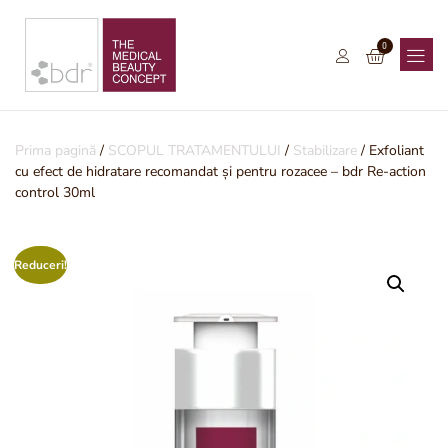
0
Prima pagină
/
SCOPUL TRATAMENTULUI
/
Stabilizare
/ Exfoliant
cu efect de hidratare recomandat și pentru rozacee – bdr Re-action
control 30ml
Reduceri!