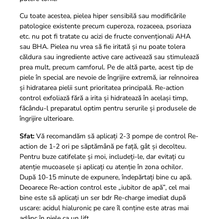
Cu toate acestea, pielea hiper sensibilă sau modificările
patologice existente precum cuperoza, rozaceea, psoriaza
etc. nu pot fi tratate cu acizi de fructe convenționali AHA
sau BHA. Pielea nu vrea să fie iritată și nu poate tolera
căldura sau ingrediente active care activează sau stimulează
prea mult, precum camforul. Pe de altă parte, acest tip de
piele în special are nevoie de îngrijire extremă, iar reînnoirea
și hidratarea pielii sunt prioritatea principală. Re-action
control exfoliază fără a irita și hidratează în același timp,
făcându-l preparatul optim pentru serurile și produsele de
îngrijire ulterioare.
Sfat:
Vă recomandăm să aplicați 2-3 pompe de control Re-
action de 1-2 ori pe săptămână pe față, gât și decolteu.
Pentru buze catifelate și moi, includeți-le, dar evitați cu
atenție mucoasele și aplicați cu atenție în zona ochilor.
După 10-15 minute de expunere, îndepărtați bine cu apă.
Deoarece Re-action control este „iubitor de apă”, cel mai
bine este să aplicați un ser bdr Re-charge imediat după
uscare: acidul hialuronic pe care îl conține este atras mai
adânc în piele ca un lift.