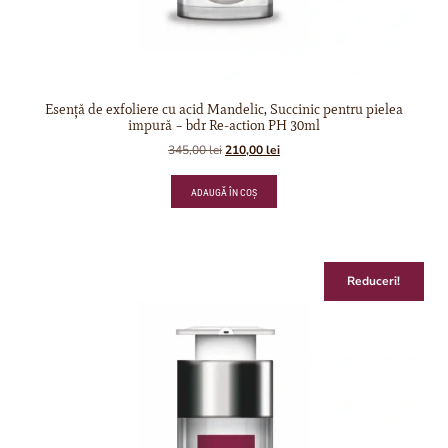
Esență de exfoliere cu acid Mandelic, Succinic pentru pielea
impură – bdr Re-action PH 30ml
345,00
lei
210,00
lei
ADAUGĂ ÎN COȘ
Reduceri!