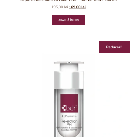
195,00
lei
169,00
lei
ADAUGĂ ÎN COȘ
Reduceri!