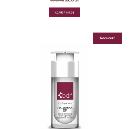
53,50
lei
35,00
lei
ADAUGĂ ÎN COȘ
Reduceri!