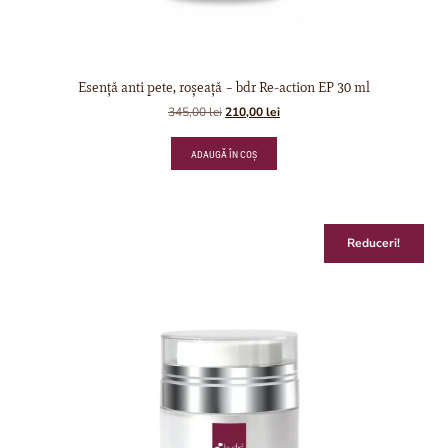
Esență anti pete, roșeață – bdr Re-action EP 30 ml
345,00
lei
210,00
lei
ADAUGĂ ÎN COȘ
Reduceri!