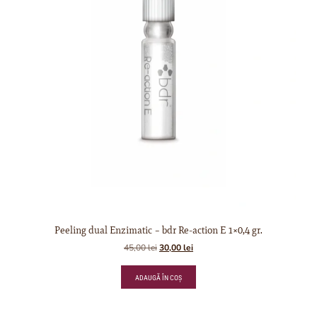
Peeling dual Enzimatic – bdr Re-action E 1×0,4 gr.
45,00
lei
30,00
lei
ADAUGĂ ÎN COȘ