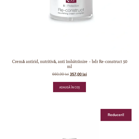
Cremǎ antirid, nutritivǎ, anti îmbătrânire – bdr Re-construct 50
ml
660,00
lei
357,00
lei
ADAUGĂ ÎN COȘ
Reduceri!