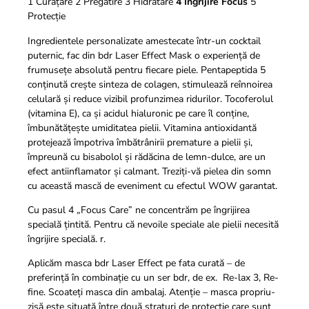
1 Curățare 2 Pregătire 3 Hidratare
4 Îngrijire Focus
5
Protecție
Ingredientele personalizate amestecate într-un cocktail
puternic, fac din bdr Laser Effect Mask o experiență de
frumusețe absolută pentru fiecare piele. Pentapeptida 5
conținută crește sinteza de colagen, stimulează reînnoirea
celulară și reduce vizibil profunzimea ridurilor. Tocoferolul
(vitamina E), ca și acidul hialuronic pe care îl conține,
îmbunătățește umiditatea pielii. Vitamina antioxidantă
protejează împotriva îmbătrânirii premature a pielii și,
împreună cu bisabolol și rădăcina de lemn-dulce, are un
efect antiinflamator și calmant. Treziți-vă pielea din somn
cu această mască de eveniment cu efectul WOW garantat.
Cu pasul 4 „Focus Care” ne concentrăm pe îngrijirea
specială țintită. Pentru că nevoile speciale ale pielii necesită
îngrijire specială. r.
Aplicăm masca bdr Laser Effect pe fata curată – de
preferință în combinație cu un ser bdr, de ex. Re-lax 3, Re-
fine. Scoateți masca din ambalaj. Atenție – masca propriu-
zisă este situată între două straturi de protecție care sunt