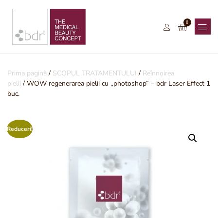
0
Prima pagină
/
SCOPUL TRATAMENTULUI
/
Reînnoirea
pielii
/ WOW regenerarea pielii cu „photoshop” – bdr Laser Effect 1
buc.
Reduceri!