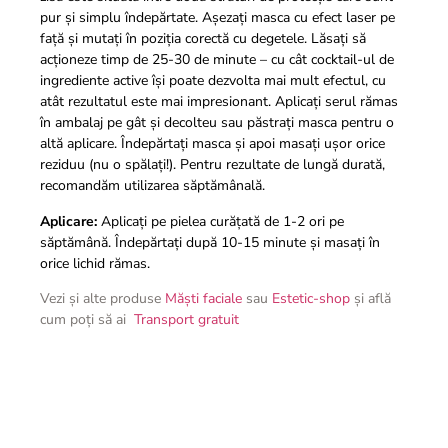
pur și simplu îndepărtate. Așezați masca cu efect laser pe
față și mutați în poziția corectă cu degetele. Lăsați să
acționeze timp de 25-30 de minute – cu cât cocktail-ul de
ingrediente active își poate dezvolta mai mult efectul, cu
atât rezultatul este mai impresionant. Aplicați serul rămas
în ambalaj pe gât și decolteu sau păstrați masca pentru o
altă aplicare. Îndepărtați masca și apoi masați ușor orice
reziduu (nu o spălați!). Pentru rezultate de lungă durată,
recomandăm utilizarea săptămânală.
Aplicare:
Aplicați pe pielea curățată de 1-2 ori pe
săptămână. Îndepărtați după 10-15 minute și masați în
orice lichid rămas.
Vezi și alte produse
Măști faciale
sau
Estetic-shop
și află
cum poți să ai
Transport gratuit