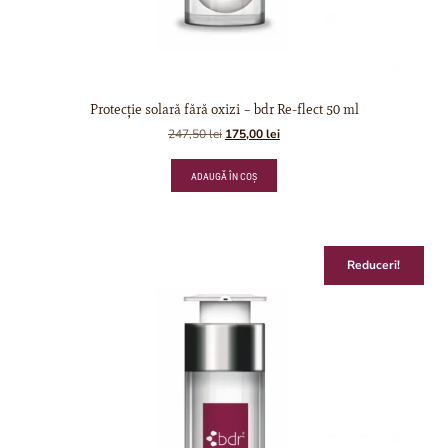
Protecție solară fără oxizi – bdr Re-flect 50 ml
247,50
lei
175,00
lei
ADAUGĂ ÎN COȘ
Reduceri!