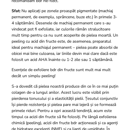
recomandăm bdr Re-flect.
Sfat:
Nu aplicați pe zonele proaspăt pigmentate (machiaj
permanent, de exemplu, sprâncene, buze etc.) în primele 3-
4 săptămâni. Desenele de machiaj permanent care s-au
vindecat pot fi exfoliate, iar culorile rămân stralucitoare
mult timp pentru ca nu sunt acoperite de pielea moartă. Un
peeling cu acid din fructe este, de asemenea, preparatul
ideal pentru machiajul permanent – pielea poate absorbi de
obicei mai bine culoarea, iar liniile devin mai clare dacă este
folosit un acid AHA înainte cu 1-2 zile sau 1 săptămână.
Esențele de exfoliere bdr din fructe sunt mult mai mult
decât un simplu peeling!
S-a dovedit că pielea noastră produce din ce în ce mai puțin
colagen de-a lungul anilor. Acest lucru este vizibil prin
pierderea tonusului și a elasticității pielii. Țesutul conjunctiv
își pierde rezistența și pielea pare mai lejeră și se formează
primele riduri. Pentru a opri această tendință, acum este
timpul ca acizii din fructe să fie folosiți. Pe lângă exfolierea
chimică (peeling), acizii din fructe bdr acționează și ca agenți
de hidratare excelenți (NMF) și ca lianți de umiditate. În