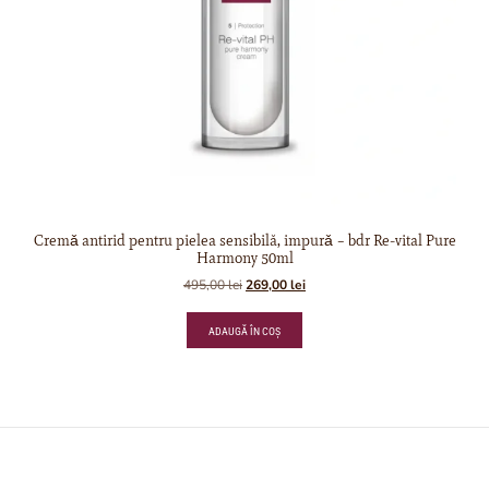
Cremǎ antirid pentru pielea sensibilă, impurǎ – bdr Re-vital Pure
Harmony 50ml
495,00
lei
269,00
lei
ADAUGĂ ÎN COȘ