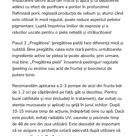
îmbătrânire dintre acizii din fructe și ajută și la depunerile
adânci cu efect de purificare a porilor în profunzime!
Rafinează porii, reglează producția de sebum și, atunci când
este utilizat în mod regulat, poate reduce aspectul petelor
pigmentare. Luptă împotriva liniilor de expresie și a
ridurilor uscate pentru o piele netedă și strălucitoare!
Pasul 2 „Pregătirea” (pregătirea pielii) face diferența mică și
subtilă. Bine pregătite, calea este clară pentru următoarele
ingrediente active iar pielea le poate absorbi, prin urmare,
mai bine. „Pregătirea pielii” înseamnă peelinguri regulate
(peeling cu enzime sau acid de fructe) și boosterul de
putere tonic.
Recomandăm aplicarea a 2-3 pompe de acizi din fructe bdr
de 1-2 ori pe săptămână pe față, gât si decolteu. Pentru
buze catifelate și moi (includeți în tratament), dar evitați cu
atenție mucoasele și aplicați cu grijă în jurul ochilor. După
10-15 minute timp de acțiune, îndepărtați bine cu apă. Dacă
este posibil, evitați radiațiile UV, saunele și piscinele timp
de 48 de ore din ziua utilizării. Este deosebit de important
să se asigure o protecție solară adecvată după utilizare vă