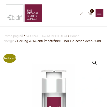
0
Prima pagină
/
SCOPUL TRATAMENTULUI
/
Boost
energie
/ Peeling AHA anti îmbǎtrânire – bdr Re-action deep 30ml
Reduceri!