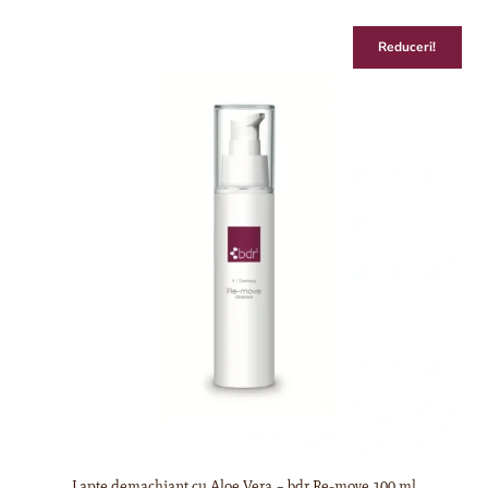
Reduceri!
Lapte demachiant cu Aloe Vera – bdr Re-move 100 ml