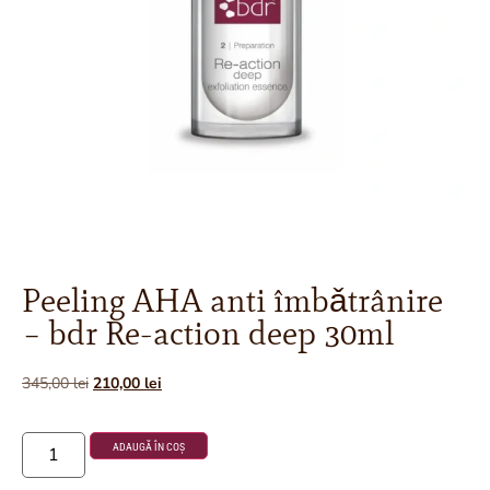
Peeling AHA anti îmbǎtrânire
– bdr Re-action deep 30ml
345,00
lei
210,00
lei
ADAUGĂ ÎN COȘ