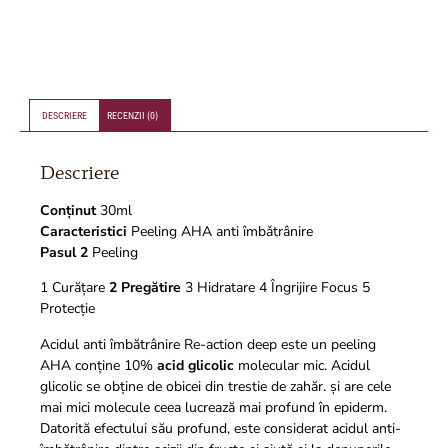
DESCRIERE
RECENZII (0)
Descriere
Conținut
30ml
Caracteristici
Peeling AHA anti îmbǎtrânire
Pasul 2
Peeling
1 Curățare
2 Pregătire
3 Hidratare 4 Îngrijire Focus 5
Protecție
Acidul anti îmbătrânire Re-action deep este un peeling
AHA conține 10%
acid glicolic
molecular mic. Acidul
glicolic se obține de obicei din trestie de zahăr. și are cele
mai mici molecule ceea lucrează mai profund în epiderm.
Datorită efectului său profund, este considerat acidul anti-