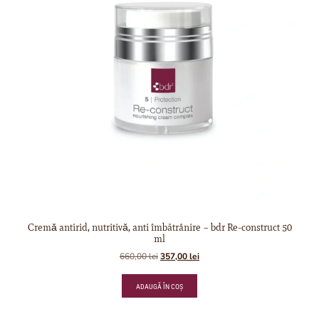
Cremǎ antirid, nutritivǎ, anti îmbătrânire – bdr Re-construct 50
ml
660,00
lei
357,00
lei
ADAUGĂ ÎN COȘ