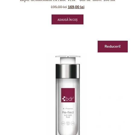
195,00
lei
169,00
lei
ADAUGĂ ÎN COȘ
Reduceri!