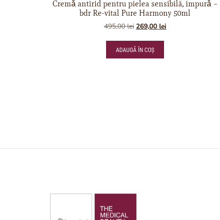
Cremǎ antirid pentru pielea sensibilă, impurǎ –
bdr Re-vital Pure Harmony 50ml
495,00
lei
269,00
lei
ADAUGĂ ÎN COȘ