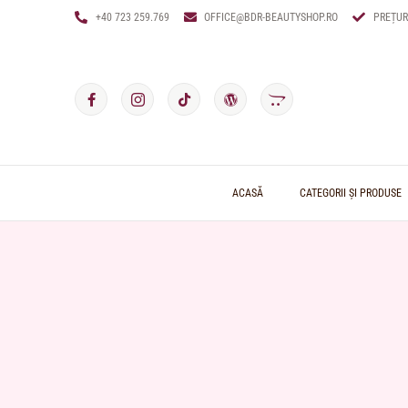
+40 723 259.769
OFFICE@BDR-BEAUTYSHOP.RO
PREȚUR
ACASĂ
CATEGORII ȘI PRODUSE