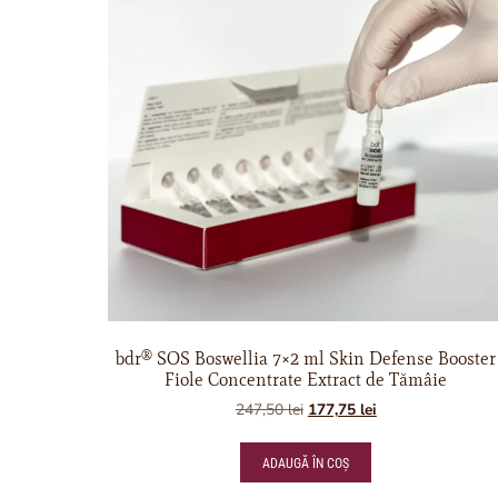
bdr® SOS Boswellia 7×2 ml Skin Defense Booster
Fiole Concentrate Extract de Tămâie
247,50
lei
177,75
lei
ADAUGĂ ÎN COȘ