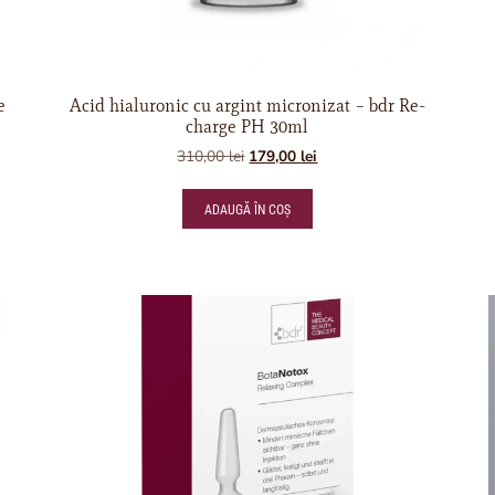
e
Acid hialuronic cu argint micronizat – bdr Re-
charge PH 30ml
310,00
lei
179,00
lei
ADAUGĂ ÎN COȘ