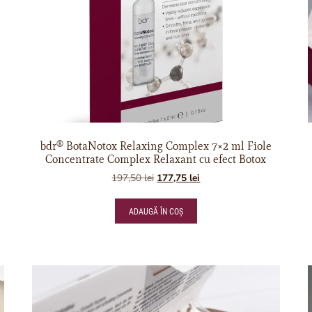
bdr® BotaNotox Relaxing Complex 7×2 ml Fiole
Concentrate Complex Relaxant cu efect Botox
197,50
lei
177,75
lei
ADAUGĂ ÎN COȘ