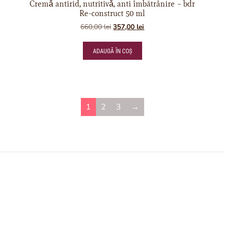
Cremǎ antirid, nutritivǎ, anti îmbătrânire – bdr
Re-construct 50 ml
660,00
lei
357,00
lei
ADAUGĂ ÎN COȘ
1
2
3
→