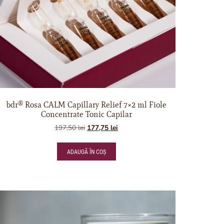
bdr® Rosa CALM Capillary Relief 7×2 ml Fiole
Concentrate Tonic Capilar
197,50
lei
177,75
lei
ADAUGĂ ÎN COȘ