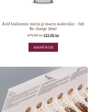
Acid hialuronic micro şi macro molecular – bdr
Re-charge 50ml
475,00
lei
222,00
lei
ADAUGĂ ÎN COȘ