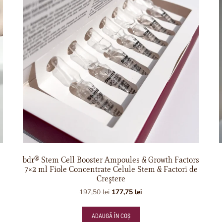
bdr® Stem Cell Booster Ampoules & Growth Factors
7×2 ml Fiole Concentrate Celule Stem & Factori de
Creștere
197,50
lei
177,75
lei
ADAUGĂ ÎN COȘ