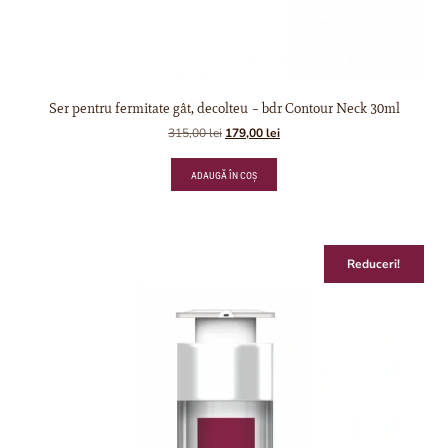
Ser pentru fermitate gât, decolteu – bdr Contour Neck 30ml
315,00
lei
179,00
lei
ADAUGĂ ÎN COȘ
Reduceri!