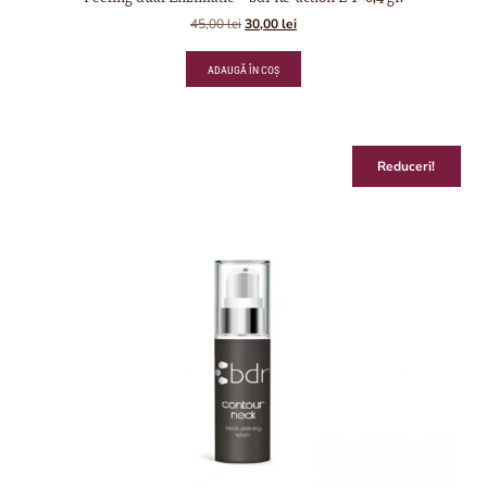
45,00
lei
30,00
lei
ADAUGĂ ÎN COȘ
Reduceri!