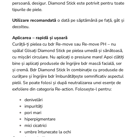
persoană, desigur. Diamond Stick este potrivit pentru toate
tipurile de piele.
Utilizare recomandată
o dată pe săptămână pe față, gât și
decolteu.
Aplicarea – rapidă și ușoară
Curăță-ți pielea cu bdr Re-move sau Re-move PH – nu
spăla! Glisați Diamond Stick pe pielea umedă și sănătoasă,
cu mișcări circulare. Nu aplicați o presiune mare! Apoi clătiți
bine și aplicați produsele de îngrijire bdr mască facială, ser
și cremă. Bdr Diamond Stick în combinație cu produsele de
curățare și îngrijire bdr îmbunătățește semnificativ aspectul
pielii. Se poate folosi și după neutralizarea unei esențe de
exfoliere din categoria Re-action.
Folosește-l pentru:
denivelări
impurităţi
pori mari
hiperpigmentare
mici cicatrici
umbre întunecate la ochi