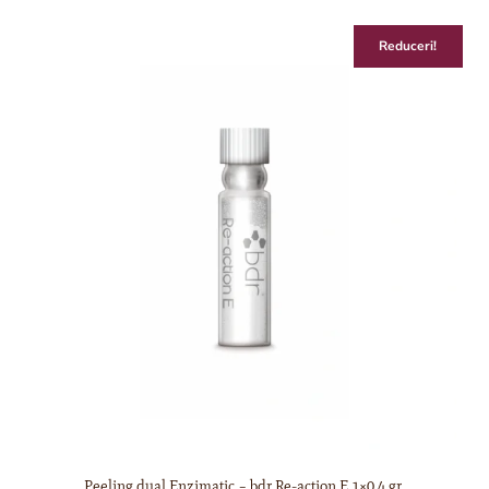
Reduceri!
Peeling dual Enzimatic – bdr Re-action E 1×0,4 gr.