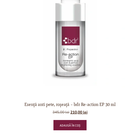
Esență anti pete, roșeață – bdr Re-action EP 30 ml
345,00
lei
210,00
lei
ADAUGĂ ÎN COȘ