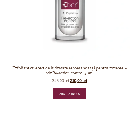
Exfoliant cu efect de hidratare recomandat și pentru rozacee –
bdr Re-action control 30ml
345,00
lei
210,00
lei
ADAUGĂ ÎN COȘ