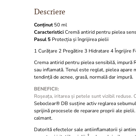
Descriere
Conținut
50 ml
Caracteristici
Cremă antirid pentru pielea sens
Pasul 5
Protecția și îngrijirea pielii
1 Curățare 2 Pregătire 3 Hidratare 4 Îngrijire 
Crema antirid pentru pielea sensibilă, impură Re
sau inflamată. Tenul este reglat, pielea apare 
tendință de acnee, grasă, normală dar impură.
BENEFICII:
Roșeața, iritarea și petele sunt vizibil reduse.
Seboclear® DB susține activ reglarea sebumului,
sprijină procesele de reparare proprii ale piel
calmant.
Datorită efectelor sale antiinflamatorii și anti