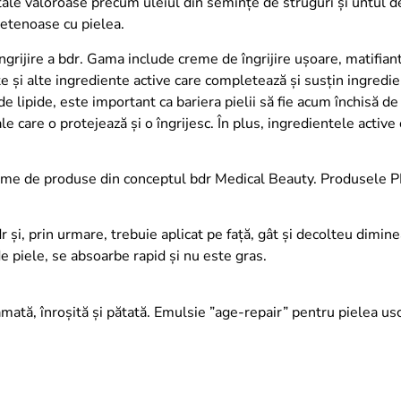
egetale valoroase precum uleiul din semințe de struguri și untul de
rietenoase cu pielea.
îngrijire a bdr. Gama include creme de îngrijire ușoare, matifiante
te și alte ingrediente active care completează și susțin ingredi
e lipide, este important ca bariera pielii să fie acum închisă de
le care o protejează și o îngrijesc. În plus, ingredientele active 
ame de produse din conceptul bdr Medical Beauty. Produsele P
r și, prin urmare, trebuie aplicat pe față, gât și decolteu dimin
e piele, se absoarbe rapid și nu este gras.
amată, înroșită și pătată.
Emulsie ”age-repair” pentru pielea uscat