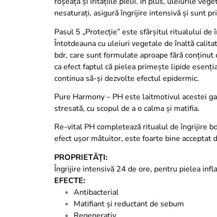
roșeața și iritațiile pielii. În plus, uleiurile v
nesaturați, asigură îngrijire intensivă și sunt p
Pasul 5 „Protecție” este sfârșitul ritualului de 
Întotdeauna cu uleiuri vegetale de înaltă calita
bdr, care sunt formulate aproape fără conținut d
ca efect faptul că pielea primește lipide esenția
continua să-și dezvolte efectul epidermic.
Pure Harmony – PH este laitmotivul acestei g
stresată, cu scopul de a o calma și matifia.
Re-vital PH completează ritualul de îngrijire bd
efect ușor mâtuitor, este foarte bine acceptat d
PROPRIETĂȚI:
Îngrijire intensivă 24 de ore, pentru pielea infl
EFECTE:
Antibacterial
Matifiant și reductant de sebum
Regenerativ