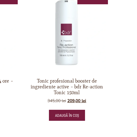
 ore –
Tonic profesional booster de
ingrediente active – bdr Re-action
Tonic 150ml
345,00
lei
209,00
lei
ADAUGĂ ÎN COȘ