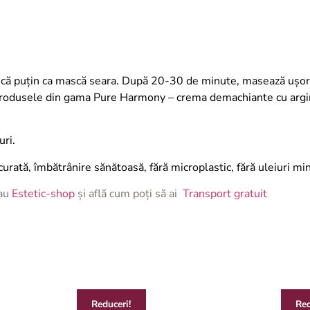
plică puțin ca mască seara. După 20-30 de minute, masează ușor
 produsele din gama Pure Harmony – crema demachiante cu arg
uri.
rată, îmbătrânire sănătoasă, fără microplastic, fără uleiuri miner
au
Estetic-shop
și află cum poți să ai
Transport gratuit
Reduceri!
Red