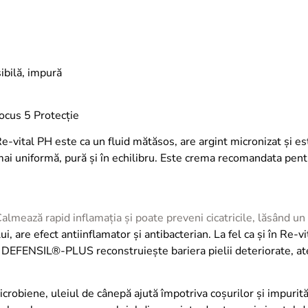
ibilă, impură
Focus 5 Protecție
-vital PH este ca un fluid mătăsos, are argint micronizat şi est
mai uniformă, pură și în echilibru. Este crema recomandata pentr
 Calmează rapid inflamația și poate preveni cicatricile, lăsând u
 are efect antiinflamator și antibacterian. La fel ca și în Re-v
ii. DEFENSIL®-PLUS reconstruiește bariera pielii deteriorate, at
microbiene, uleiul de cânepă ajută împotriva coșurilor și impur