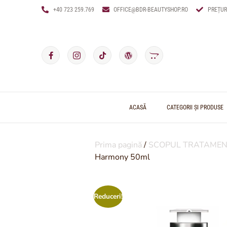
+40 723 259.769
OFFICE@BDR-BEAUTYSHOP.RO
PREȚUR
ACASĂ
CATEGORII ȘI PRODUSE
Prima pagină
/
SCOPUL TRATAMEN
Harmony 50ml
Reduceri!