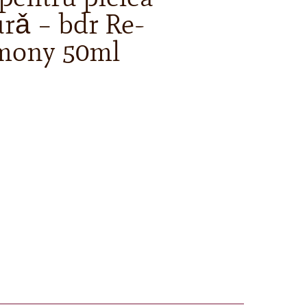
urǎ – bdr Re-
rmony 50ml