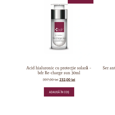
Acid hialuronic cu protecție solarǎ –
Ser ant
bdr Re-charge sun 30ml
397,00
lei
232,00
lei
ADAUGĂ ÎN COȘ