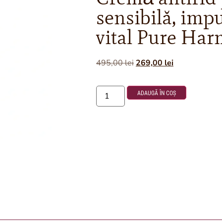
sensibilă, imp
vital Pure Ha
495,00
lei
269,00
lei
ADAUGĂ ÎN COȘ