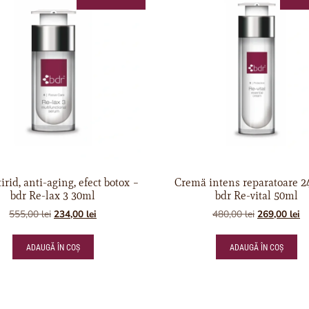
irid, anti-aging, efect botox –
Cremä intens reparatoare 24
bdr Re-lax 3 30ml
bdr Re-vital 50ml
555,00
lei
234,00
lei
480,00
lei
269,00
lei
ADAUGĂ ÎN COȘ
ADAUGĂ ÎN COȘ