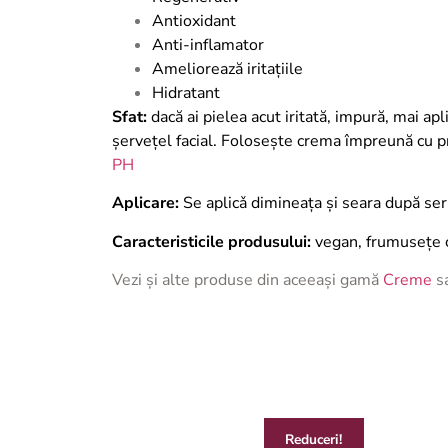
Antioxidant
Anti-inflamator
Ameliorează iritațiile
Hidratant
Sfat:
dacă ai pielea acut iritată, impură, mai a
șervețel facial. Folosește crema împreună cu
PH
Aplicare:
Se aplicǎ dimineața și seara după ser
Caracteristicile produsului:
vegan, frumusețe cu
Vezi și alte produse din aceeași gamă
Creme
s
Reduceri!