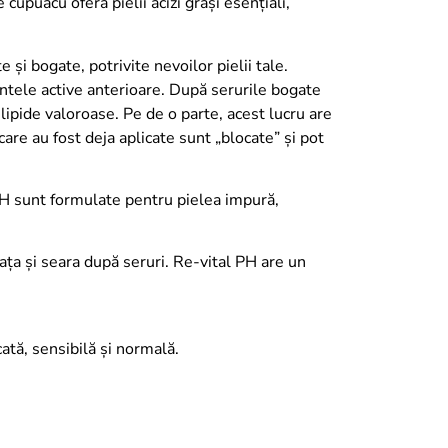
 cupuacu oferă pielii acizi grași esențiali,
 și bogate, potrivite nevoilor pielii tale.
entele active anterioare. După serurile bogate
 lipide valoroase. Pe de o parte, acest lucru are
care au fost deja aplicate sunt „blocate” și pot
H sunt formulate pentru pielea impură,
eața și seara după seruri. Re-vital PH are un
ă, sensibilă și normală.