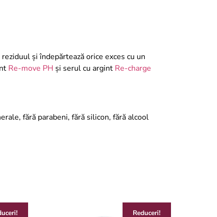
 reziduul și îndepărtează orice exces cu un
int
Re-move PH
şi serul cu argint
Re-charge
ale, fără parabeni, fără silicon, fără alcool
uceri!
Reduceri!