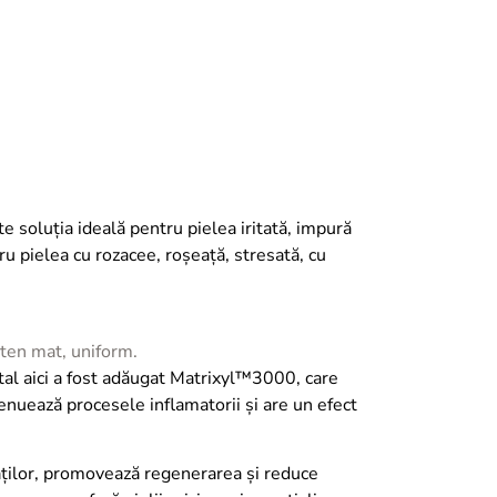
e soluția ideală pentru pielea iritată, impură
u pielea cu rozacee, roșeață, stresată, cu
n ten mat, uniform.
ital aici a fost adăugat Matrixyl™3000, care
enuează procesele inflamatorii și are un efect
ităților, promovează regenerarea și reduce