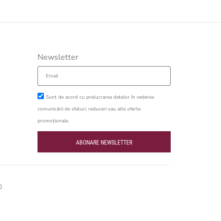
Newsletter
Sunt de acord cu prelucrarea datelor în vederea
comunicării de sfaturi, reduceri sau alte oferte
promoționale.
ABONARE NEWSLETTER
O