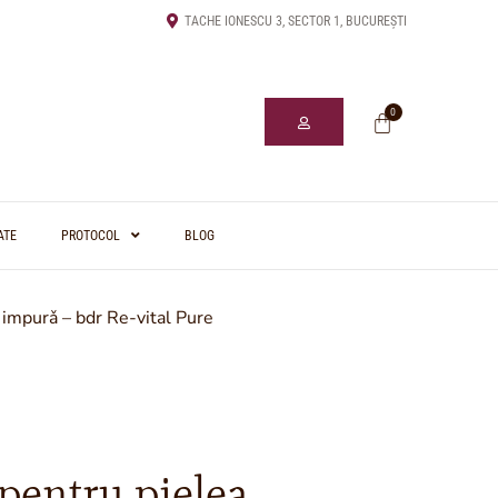
TACHE IONESCU 3, SECTOR 1, BUCUREȘTI
0
ATE
PROTOCOL
BLOG
 impurǎ – bdr Re-vital Pure
pentru pielea