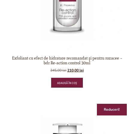
Exfoliant cu efect de hidratare recomandat și pentru rozacee –
bdr Re-action control 30ml
345,00
lei
210,00
lei
ADAUGĂ ÎN COȘ
Reduceri!