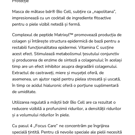
Protecție
Masca de mătase bdr® Bio Cell, subțire ca „napolitana”,
impresionează cu un cocktail de ingrediente fitoactive
pentru o piele vizibil netedă și fermă.
Complexul de peptide Matrixyl™ promovează producția de
colagen și întărește structura epidermică de bază pentru a
restabili funcționalitatea epidermei. Vitamina C susține
acest efect. Stimulează metabolismul țesutului conjunctiv
și producerea de enzime de sinteză a colagenului; în același
timp are un efect inhibitor asupra degradării colagenului.
Extractul de castraveți, miere și mușețel oferă, de
asemenea, un ajutor rapid pentru pielea stresată și uscată,
în timp ce acidul hialuronic oferă o porțiune suplimentară
de umiditate.
Utilizarea regulată a măștii bdr Bio Cell are ca rezultat o
reducere vizibilă a profunzimii ridurilor, a densității ridurilor
și a volumului ridurilor în piele.
Cu pasul 4 „Focus Care” ne concentrăm pe îngrijirea
specială țintită. Pentru că nevoile speciale ale pielii necesită