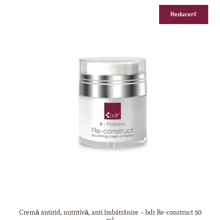
Reduceri!
Cremǎ antirid, nutritivǎ, anti îmbătrânire – bdr Re-construct 50