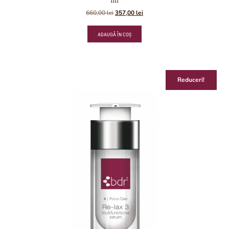
ml
660,00
lei
357,00
lei
ADAUGĂ ÎN COȘ
Reduceri!