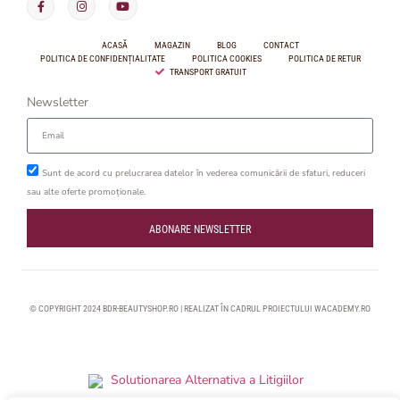
ACASĂ
MAGAZIN
BLOG
CONTACT
POLITICA DE CONFIDENȚIALITATE
POLITICA COOKIES
POLITICA DE RETUR
TRANSPORT GRATUIT
Newsletter
Sunt de acord cu prelucrarea datelor în vederea comunicării de sfaturi, reduceri
sau alte oferte promoționale.
ABONARE NEWSLETTER
© COPYRIGHT 2024 BDR-BEAUTYSHOP.RO | REALIZAT ÎN CADRUL PROIECTULUI
WACADEMY.RO