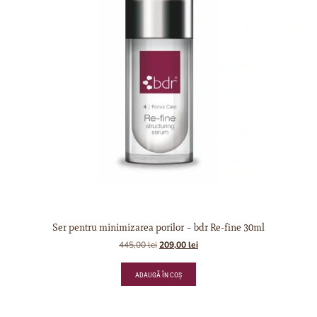
Ser pentru minimizarea porilor – bdr Re-fine 30ml
445,00
lei
209,00
lei
ADAUGĂ ÎN COȘ