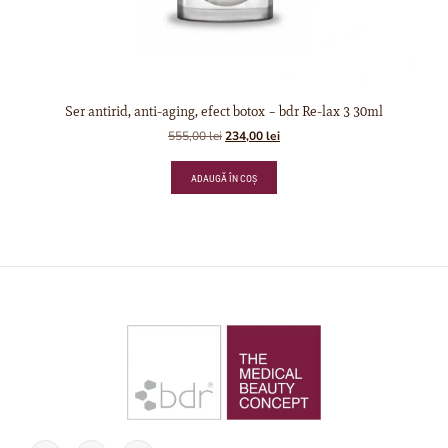
Ser antirid, anti-aging, efect botox – bdr Re-lax 3 30ml
555,00
lei
234,00
lei
ADAUGĂ ÎN COȘ