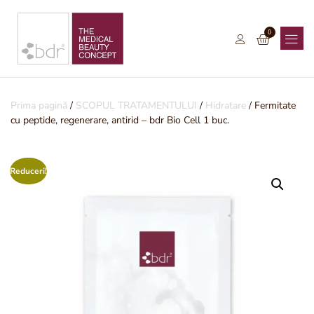
0
CATEGORII ȘI
SCOPUL
FIOLE 
Prima pagină
/
SCOPUL TRATAMENTULUI
/
Hidratare
/ Fermitate
cu peptide, regenerare, antirid – bdr Bio Cell 1 buc.
Reduceri!