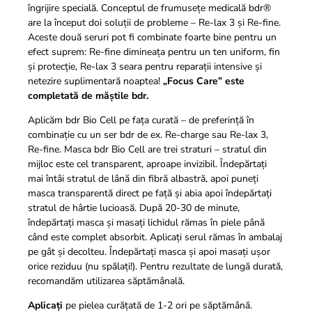
îngrijire specială. Conceptul de frumusețe medicală bdr®
are la început doi soluții de probleme – Re-lax 3 și Re-fine.
Aceste două seruri pot fi combinate foarte bine pentru un
efect suprem: Re-fine dimineața pentru un ten uniform, fin
și protecție, Re-lax 3 seara pentru reparații intensive și
netezire suplimentară noaptea!
„Focus Care” este
completată de măștile bdr.
Aplicăm bdr Bio Cell pe fața curată – de preferință în
combinație cu un ser bdr de ex. Re-charge sau Re-lax 3,
Re-fine. Masca bdr Bio Cell are trei straturi – stratul din
mijloc este cel transparent, aproape invizibil. Îndepărtați
mai întâi stratul de lână din fibră albastră, apoi puneți
masca transparentă direct pe față și abia apoi îndepărtați
stratul de hârtie lucioasă. După 20-30 de minute,
îndepărtați masca și masați lichidul rămas în piele până
când este complet absorbit. Aplicați serul rămas în ambalaj
pe gât și decolteu. Îndepărtați masca și apoi masați ușor
orice reziduu (nu spălați!). Pentru rezultate de lungă durată,
recomandăm utilizarea săptămânală.
Aplicați
pe pielea curățată de 1-2 ori pe săptămână.