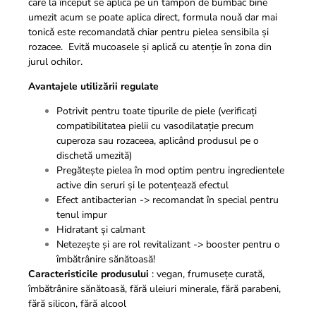
care la început se aplica pe un tampon de bumbac bine
umezit acum se poate aplica direct, formula nouǎ dar mai
tonicǎ este recomandatǎ chiar pentru pielea sensibila şi
rozacee. Evită mucoasele şi aplicǎ cu atenție în zona din
jurul ochilor.
Avantajele utilizării regulate
Potrivit pentru toate tipurile de piele (verificați
compatibilitatea pielii cu vasodilatație precum
cuperoza sau rozaceea, aplicând produsul pe o
dischetă umezită)
Pregătește pielea în mod optim pentru ingredientele
active din seruri și le potențează efectul
Efect antibacterian -> recomandat în special pentru
tenul impur
Hidratant și calmant
Netezește și are rol revitalizant -> booster pentru o
îmbătrânire sănătoasă!
Caracteristicile produsului
: vegan, frumusețe curată,
îmbătrânire sănătoasă, fără uleiuri minerale, fără parabeni,
fără silicon, fără alcool