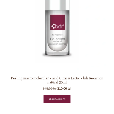
Peeling macro molecular – acid Citric & Lactic – bdr Re-action
natural 30ml
345,00
lei
210,00
lei
ADAUGĂ ÎN COȘ