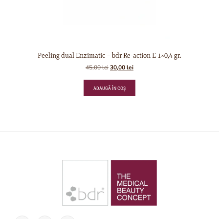
Peeling dual Enzimatic – bdr Re-action E 1×0,4 gr.
45,00
lei
30,00
lei
ADAUGĂ ÎN COȘ