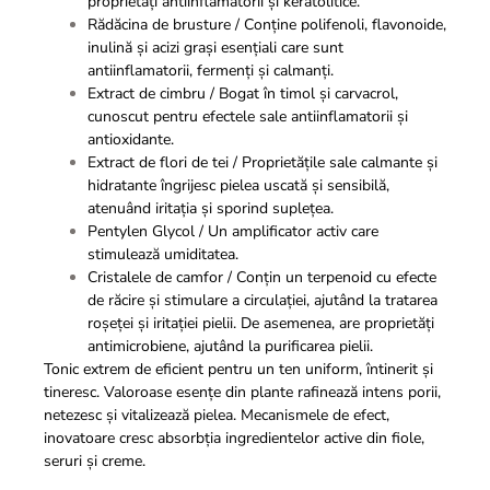
proprietăți antiinflamatorii și keratolitice.
Rădăcina de brusture / Conține polifenoli, flavonoide,
inulină și acizi grași esențiali care sunt
antiinflamatorii, fermenți și calmanți.
Extract de cimbru / Bogat în timol și carvacrol,
cunoscut pentru efectele sale antiinflamatorii și
antioxidante.
Extract de flori de tei / Proprietățile sale calmante și
hidratante îngrijesc pielea uscată și sensibilă,
atenuând iritația și sporind suplețea.
Pentylen Glycol / Un amplificator activ care
stimulează umiditatea.
Cristalele de camfor / Conțin un terpenoid cu efecte
de răcire și stimulare a circulației, ajutând la tratarea
roșeței și iritației pielii. De asemenea, are proprietăți
antimicrobiene, ajutând la purificarea pielii.
Tonic extrem de eficient pentru un ten uniform, întinerit și
tineresc. Valoroase esențe din plante rafinează intens porii,
netezesc și vitalizează pielea. Mecanismele de efect,
inovatoare cresc absorbția ingredientelor active din fiole,
seruri și creme.