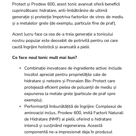
Protect și Prodew 600, acest tonic avansat oferă beneficii
cuprinzătoare: hidratare, anti-îmbătrânire de ultimă
generație și protecție împotriva factorilor de stres de
mediu
și a metalelor grele (de exemplu, particule fine de praf).
Acest lucru face ca cea de-a treia generație a tonicului
nostru popular este deosebit de potrivită pentru cei care
caută îngrijire holistică și avansată a pielii.
Ce face noul tonic mult mai bun?
Combinație inovatoare de ingrediente active: include
Inozitol apreciat pentru proprietățile sale de
hidratare și netezire și Pronalen Bio-Protect care
protejează eficient pielea de poluanții de mediu și
expunerea la metale grele (particule de praf spre
exemplu).
Performanță îmbunătățită de îngrijire: Complexul de
aminoacizi inclus, Prodew 600, imită Factorii Naturali
de Hidratare (NMF) ai pielii, oferind o hidratare
intensă și susținând regenerarea. Această
componentă ne-a impresionat deja în produsul