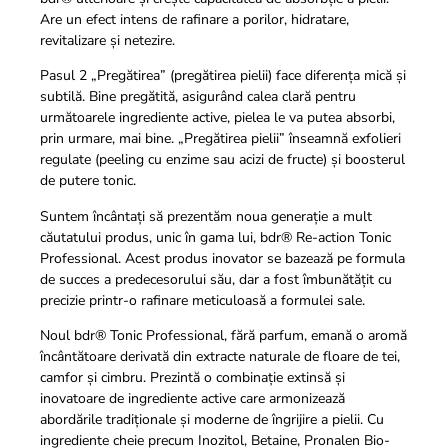
Are un efect intens de rafinare a porilor, hidratare,
revitalizare și netezire.
Pasul 2 „Pregătirea” (pregătirea pielii) face diferența mică și
subtilă. Bine pregătită, asigurând calea clară pentru
următoarele ingrediente active, pielea le va putea absorbi,
prin urmare, mai bine. „Pregătirea pielii” înseamnă exfolieri
regulate (peeling cu enzime sau acizi de fructe) și boosterul
de putere tonic.
Suntem încântați să prezentăm noua generație a mult
căutatului produs, unic în gama lui, bdr® Re-action Tonic
Professional. Acest produs inovator se bazează pe formula
de succes a predecesorului său, dar a fost îmbunătățit cu
precizie printr-o rafinare meticuloasă a formulei sale.
Noul bdr® Tonic Professional, fără parfum, emană o aromă
încântătoare derivată din extracte naturale de floare de tei,
camfor și cimbru. Prezintă o combinație extinsă și
inovatoare de ingrediente active care armonizează
abordările tradiționale și moderne de îngrijire a pielii.
Cu
ingrediente cheie precum Inozitol, Betaine, Pronalen Bio-