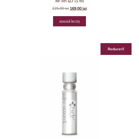
Re-set 4D 15 ml
225,00
lei
169,00
lei
ADAUGĂ ÎN COȘ
Reduceri!