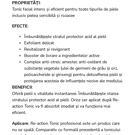
PROPRIETĂȚI
:
Tonic facial intens și eficient pentru toate tipurile de piele
inclusiv pielea sensibilǎ şi rozacee
EFECTE
:
Îmbunătățește stratul protector acid al pielii
Exfoliant delicat
Revitalizant și revigorant
Booster de livrare a ingredientelor active
Complex anti-stres: amestec anti-oxidant de
substanțe vegetale (ulei de germeni de grâu și orz,
polisaccheride și ginseng) pentru detoxifierea pielii și
protejarea acesteia de influențele nocive ale mediului.
BENEFICII
:
Oferă pielii o vitalitate instantanee. Îmbunătățește starea
stratului protector acid al pielii. Orice ser aplicat după Re-
action Tonic va fi absorbit imediat și va funcționa mai
eficient.
Aplicare
: Re-action Tonic profesional este un produs care
nu se spală. Comparativ cu formală precedentǎ a tonicului