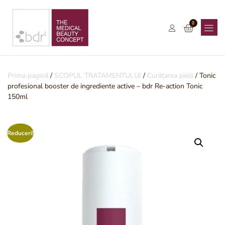
0
Prima pagină
/
SCOPUL TRATAMENTULUI
/
Curățarea pielii
/ Tonic
profesional booster de ingrediente active – bdr Re-action Tonic
150ml
Reduceri!