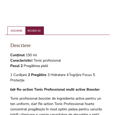
DESCRIERE
RECENZII (0)
Descriere
Conținut
150 ml
Caracteristici
Tonic profesional
Pasul 2
Pregătirea pielii
1 Curățare
2 Pregătire
3 Hidratare 4 Îngrijire Focus 5
Protecție
bdr Re-action Tonic Professional multi active Booster
Tonic profesional booster de ingrediente active pentru un
ten uniform, clar! Re-action Tonic Professional foarte
concentrat pregătește în mod optim pielea pentru serurile
bdr® ulterioare și crește capacitatea de absorbție a pielii.