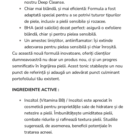
nostru Deep Cleanse.
Chiar mai blândă, și mai eficientă: Formula a fost
adaptată special pentru a se potrivi tuturor tipurilor
de piele, inclusiv a pielii sensibile și rozacee.
BHA (acid salicilic) dozat perfect: asigură o exfoliere
blândă, chiar și pentru pielea sensibilă.
Un amestec liniștitor, antiinflamator: își extinde
adecvarea pentru pielea sensibilă și chiar înroșită.
Cu această nouă formulă inovatoare, oferiți clienților
dumneavoastră nu doar un produs nou, ci și un progres
semnificativ în îngrijirea pielii. Acest tonic stabilește un nou
punct de referință și adaugă un adevărat punct culminant
portofoliului tău existent.
INGREDIENTE ACTIVE :
Inozitol (Vitamina B8) / Inozitol este apreciat în
cosmetică pentru proprietățile sale de hidratare și de
netezire a pielii. Îmbunătățește umiditatea pielii,
combate ridurile și rafinează textura pielii. Studiile
sugerează, de asemenea, beneficii potențiale în
tratarea acneei.