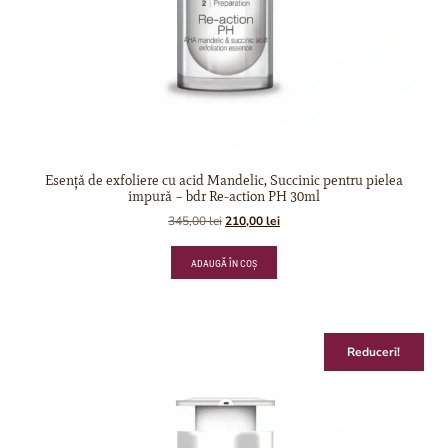
Esență de exfoliere cu acid Mandelic, Succinic pentru pielea
impură – bdr Re-action PH 30ml
345,00
lei
210,00
lei
ADAUGĂ ÎN COȘ
Reduceri!