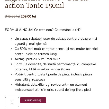
action Tonic 150ml
345,00
lei
209,00
lei
FORMULǍ NOUǍ! Ce este nou? Ce rămâne la fel?
Un capac rabatabil ușor de utilizat pentru o dozare mai
ușoară și mai igienicǎ
Cu 50% mai mult conținut pentru și mai multe beneficii
pentru piele pe termen lung
Același preț cu 50ml mai mult
Formula dovedită, de înaltă performanță, cu complexe
botanice, BHA și ierburi vindecătoare
Potrivit pentru toate tipurile de piele, inclusiv pielea
sensibilă și rozaceea
Hidratant, detoxifiant și revigorant – un element
indispensabil zilnic în orice rutină de îngrijire a pielii
ADAUGĂ ÎN COȘ