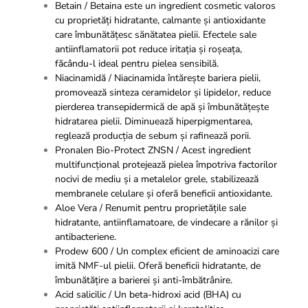
Betain / Betaina este un ingredient cosmetic valoros
cu proprietăți hidratante, calmante și antioxidante
care îmbunătățesc sănătatea pielii. Efectele sale
antiinflamatorii pot reduce iritația și roșeața,
făcându-l ideal pentru pielea sensibilă.
Niacinamidă / Niacinamida întărește bariera pielii,
promovează sinteza ceramidelor și lipidelor, reduce
pierderea transepidermică de apă și îmbunătățește
hidratarea pielii. Diminuează hiperpigmentarea,
reglează producția de sebum și rafinează porii.
Pronalen Bio-Protect ZNSN / Acest ingredient
multifuncțional protejează pielea împotriva factorilor
nocivi de mediu și a metalelor grele, stabilizează
membranele celulare și oferă beneficii antioxidante.
Aloe Vera / Renumit pentru proprietățile sale
hidratante, antiinflamatoare, de vindecare a rănilor și
antibacteriene.
Prodew 600 / Un complex eficient de aminoacizi care
imită NMF-ul pielii. Oferă beneficii hidratante, de
îmbunătățire a barierei și anti-îmbătrânire.
Acid salicilic / Un beta-hidroxi acid (BHA) cu