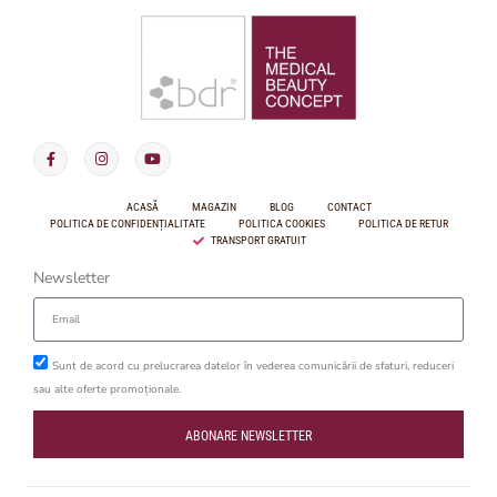
ACASĂ
MAGAZIN
BLOG
CONTACT
POLITICA DE CONFIDENȚIALITATE
POLITICA COOKIES
POLITICA DE RETUR
TRANSPORT GRATUIT
Newsletter
Sunt de acord cu prelucrarea datelor în vederea comunicării de sfaturi, reduceri
sau alte oferte promoționale.
ABONARE NEWSLETTER