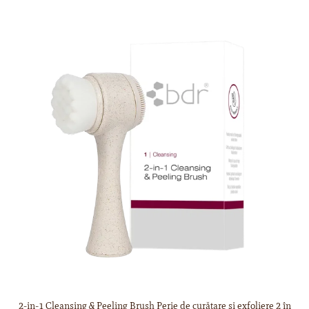
2-in-1 Cleansing & Peeling Brush Perie de curățare și exfoliere 2 în