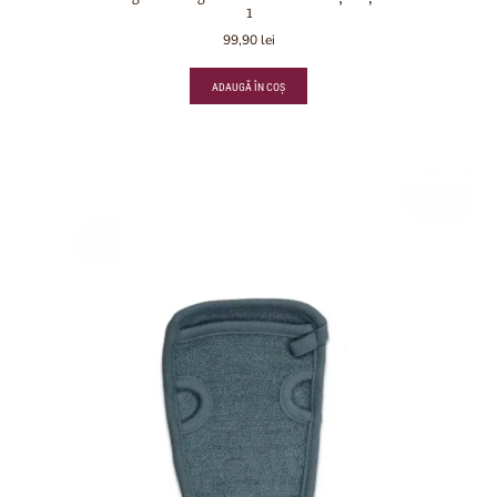
1
99,90
lei
ADAUGĂ ÎN COȘ