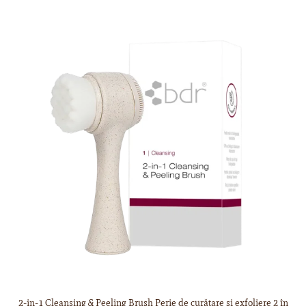
2-in-1 Cleansing & Peeling Brush Perie de curățare și exfoliere 2 în