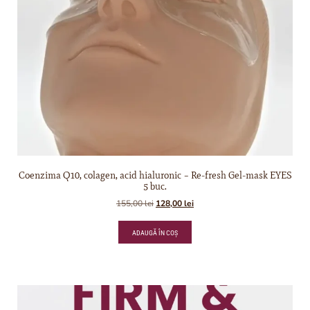
Coenzima Q10, colagen, acid hialuronic – Re-fresh Gel-mask EYES
5 buc.
155,00
lei
128,00
lei
ADAUGĂ ÎN COȘ