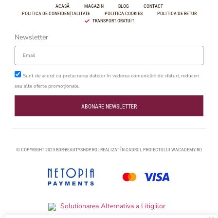
ACASĂ
MAGAZIN
BLOG
CONTACT
POLITICA DE CONFIDENȚIALITATE
POLITICA COOKIES
POLITICA DE RETUR
TRANSPORT GRATUIT
Newsletter
Sunt de acord cu prelucrarea datelor în vederea comunicării de sfaturi, reduceri
sau alte oferte promoționale.
ABONARE NEWSLETTER
© COPYRIGHT 2024 BDR-BEAUTYSHOP.RO | REALIZAT ÎN CADRUL PROIECTULUI
WACADEMY.RO