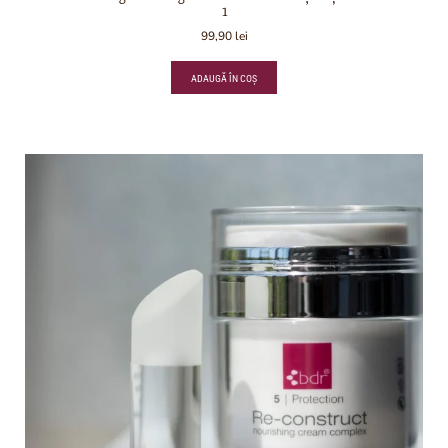
1
99,90
lei
ADAUGĂ ÎN COȘ