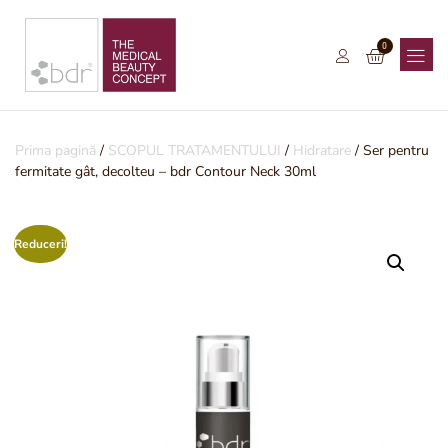
0
Prima pagină
/
SCOPUL TRATAMENTULUI
/
Hidratare
/ Ser pentru
fermitate gât, decolteu – bdr Contour Neck 30ml
Reduceri!