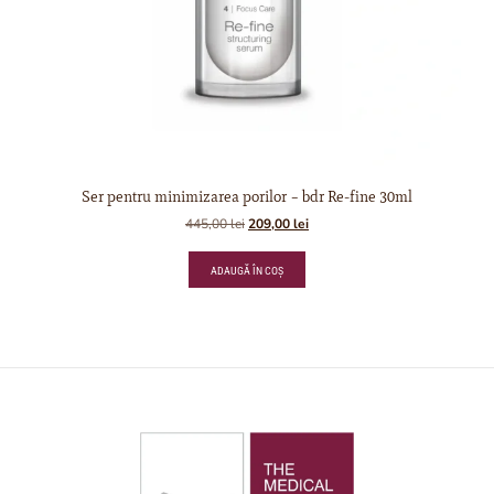
Ser pentru minimizarea porilor – bdr Re-fine 30ml
445,00
lei
209,00
lei
ADAUGĂ ÎN COȘ