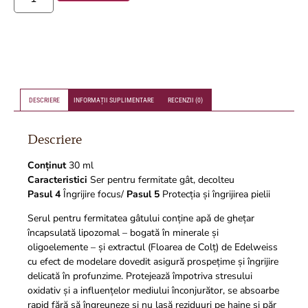
DESCRIERE
INFORMAȚII SUPLIMENTARE
RECENZII (0)
Descriere
Conținut
30 ml
Caracteristici
Ser pentru fermitate gât, decolteu
Pasul 4
Îngrijire focus/
Pasul 5
Protecția și îngrijirea pielii
Serul pentru fermitatea gâtului conține apǎ
de ghețar
încapsulată lipozomal – bogată în minerale și
oligoelemente – și extractul (Floarea de Colț) de Edelweiss
cu efect de modelare dovedit asigură prospețime și îngrijire
delicată în profunzime. Protejează împotriva stresului
oxidativ și a influențelor mediului înconjurător, se absoarbe
rapid fără să îngreuneze și nu lasă reziduuri pe haine și păr