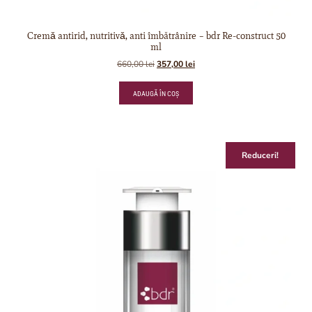
Cremǎ antirid, nutritivǎ, anti îmbătrânire – bdr Re-construct 50
ml
660,00
lei
357,00
lei
ADAUGĂ ÎN COȘ
Reduceri!