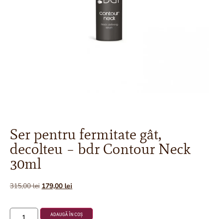
Ser pentru fermitate gât,
decolteu – bdr Contour Neck
30ml
315,00
lei
179,00
lei
ADAUGĂ ÎN COȘ