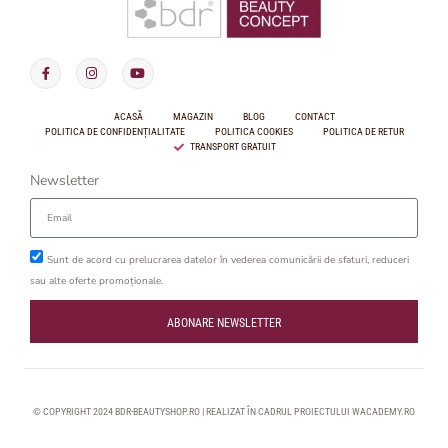
ACASĂ
MAGAZIN
BLOG
CONTACT
POLITICA DE CONFIDENȚIALITATE
POLITICA COOKIES
POLITICA DE RETUR
TRANSPORT GRATUIT
Newsletter
Sunt de acord cu prelucrarea datelor în vederea comunicării de sfaturi, reduceri
sau alte oferte promoționale.
ABONARE NEWSLETTER
© COPYRIGHT 2024 BDR-BEAUTYSHOP.RO | REALIZAT ÎN CADRUL PROIECTULUI
WACADEMY.RO