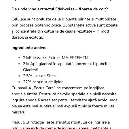
De unde vine extractul Edelweiss – floarea de colț?
Celulele sunt preluate de la o plantă părinte și multiplicate
prin procese biotehnologice. Substanțele active sunt izolate
și concentrate din culturile de celule rezultate – în mod
durabil și ecologic.
Ingrediente active
:
2%Edelweiss Extract MAJESTEMTM
3% Apă glaciară încapsulată lipozomal Lipobelle
Glacier®
2.5% Unt de Shea
22% conținut de lipide
Cu pasul 4 „Focus Care” ne concentrăm pe îngrijirea
specială țintită. Pentru că nevoile speciale ale pielii necesită
îngrijire specială acest ser pentru fermitate ajutǎ acolo unde
pielea este mai subțire şi mai expusă zilnic la foarte multe
mișcări.
Pasul 5 „Protecție” este sfârșitul ritualului de îngrijire a
bdr. Gama include creme de îngrijire ușoare, matifiante și