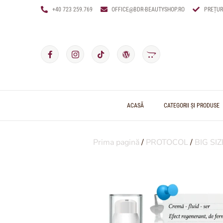
+40 723 259.769
OFFICE@BDR-BEAUTYSHOP.RO
PREȚUR
ACASĂ
CATEGORII ȘI PRODUSE
Prima pagină
/
PROTOCOL
/
BIG SIZ