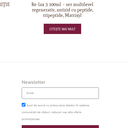
IȚIE
Re-lax 3 100ml – ser multilevel
regenerativ, antirid cu peptide,
tripeptide, Matrixyl
CITEȘTE MAI MULT
Newsletter
Sunt de acord cu prelucrarea datelor în vederea
comunicării de sfaturi, reduceri sau alte oferte
promoționale.