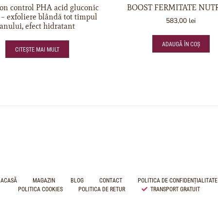
ion control PHA acid gluconic
BOOST FERMITATE NUTR
– exfoliere blândă tot timpul
583,00
lei
anului, efect hidratant
ADAUGĂ ÎN COȘ
CITEȘTE MAI MULT
ACASĂ
MAGAZIN
BLOG
CONTACT
POLITICA DE CONFIDENȚIALITATE
POLITICA COOKIES
POLITICA DE RETUR
TRANSPORT GRATUIT