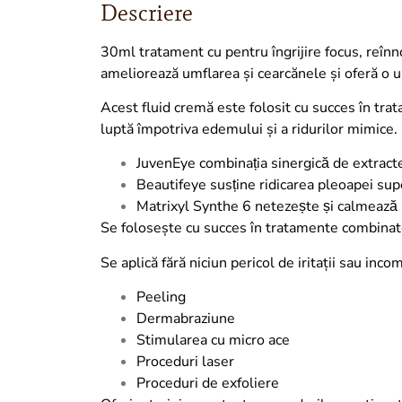
Descriere
30ml tratament cu pentru îngrijire focus, reînno
ameliorează umflarea și cearcănele și oferă o 
Acest fluid cremă este folosit cu succes în trat
luptă împotriva edemului și a ridurilor mimice.
JuvenEye combinația sinergică de extracte f
Beautifeye susține ridicarea pleoapei superi
Matrixyl Synthe 6 netezește și calmează pi
Se folosește cu succes în tratamente combinate
Se aplică fără niciun pericol de iritații sau inc
Peeling
Dermabraziune
Stimularea cu micro ace
Proceduri laser
Proceduri de exfoliere