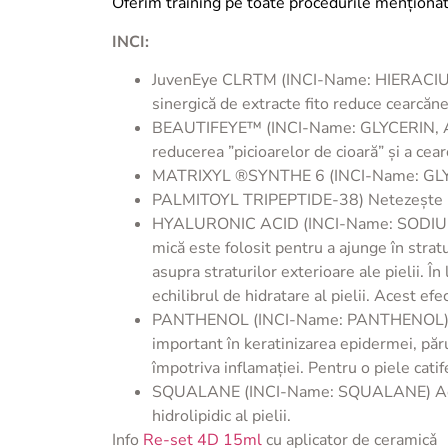
Oferim training pe toate procedurile mențio
INCI:
JuvenEye CLR
TM
(INCI-Name: HIERAC
sinergică de extracte fito reduce cearcănel
BEAUTIFEYE™ (INCI-Name: GLYCERIN, AL
reducerea ”picioarelor de cioară” și a cea
MATRIXYL
®
SYNTHE 6 (INCI-Name: 
PALMITOYL TRIPEPTIDE-38) Netezește reliefu
HYALURONIC ACID (INCI-Name: SODIUM HY
mică este folosit pentru a ajunge în strat
asupra straturilor exterioare ale pielii. În
echilibrul de hidratare al pielii. Acest efe
PANTHENOL (INCI-Name: PANTHENOL) Aparți
important în keratinizarea epidermei, păru
împotriva inflamației. Pentru o piele catif
SQUALANE (INCI-Name: SQUALANE) Acid gra
hidrolipidic al pielii.
Info
Re-set 4D 15ml
cu aplicator de ceramicǎ