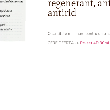
regenerant, an
antirid
O cantitate mai mare pentru un tra
CERE OFERTǍ ->
Re-set 4D 30ml