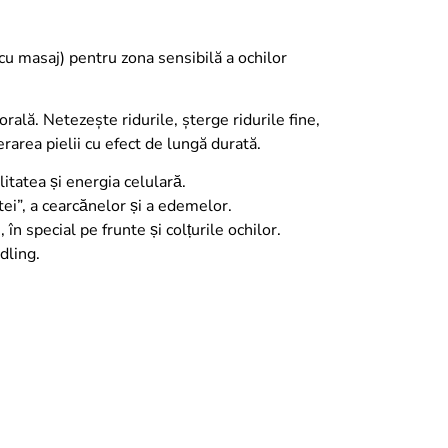
 cu masaj) pentru zona sensibilă a ochilor
rală. Netezește ridurile, șterge ridurile fine,
rarea pielii cu efect de lungă durată.
itatea și energia celulară.
tei”, a cearcănelor și a edemelor.
̂n special pe frunte și colțurile ochilor.
dling.