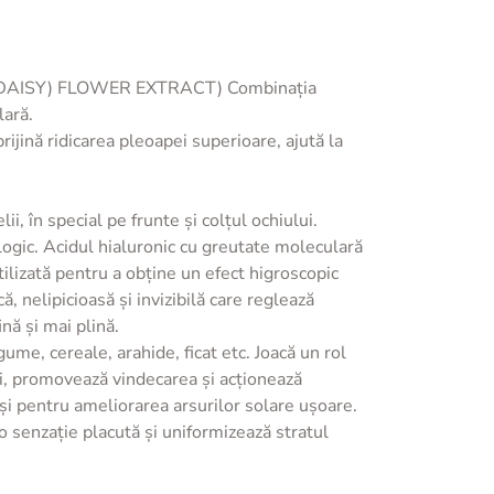
DAISY) FLOWER EXTRACT) Combinația
lară.
ridicarea pleoapei superioare, ajută la
, în special pe frunte și colțul ochiului.
. Acidul hialuronic cu greutate moleculară
ilizată pentru a obține un efect higroscopic
ă, nelipicioasă și invizibilă care reglează
ină și mai plină.
, cereale, arahide, ficat etc. Joacă un rol
lii, promovează vindecarea și acționează
m și pentru ameliorarea arsurilor solare ușoare.
enzație placută și uniformizează stratul