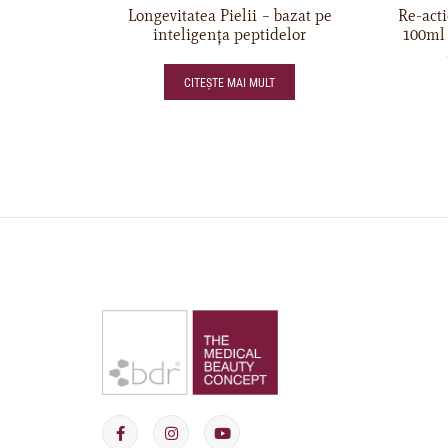
Longevitatea Pielii – bazat pe
Re-act
inteligența peptidelor
100ml 
CITEȘTE MAI MULT