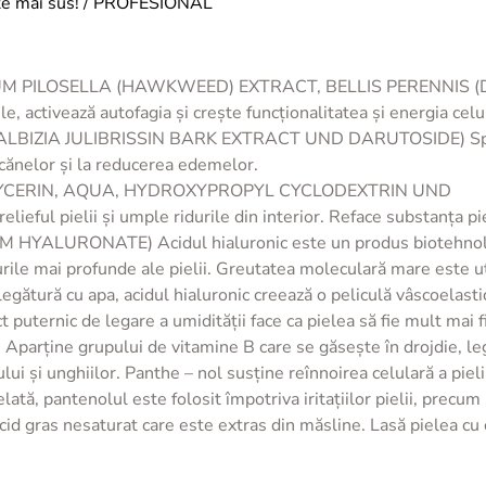
nate mai sus! / PROFESIONAL
IUM PILOSELLA (HAWKWEED) EXTRACT, BELLIS PERENNIS (
e, activează autofagia și crește funcționalitatea și energia celu
BIZIA JULIBRISSIN BARK EXTRACT UND DARUTOSIDE) Sprijină 
rcănelor și la reducerea edemelor.
GLYCERIN, AQUA, HYDROXYPROPYL CYCLODEXTRIN UND
l pielii și umple ridurile din interior. Reface substanța pielii
ALURONATE) Acidul hialuronic este un produs biotehnologic
urile mai profunde ale pielii. Greutatea moleculară mare este ut
 legătură cu apa, acidul hialuronic creează o peliculă vâscoelastic
ct puternic de legare a umidității face ca pielea să fie mult mai f
ne grupului de vitamine B care se găsește în drojdie, legume
lui și unghiilor. Panthe – nol susține reînnoirea celulară a pie
elată, pantenolul este folosit împotriva iritațiilor pielii, precu
s nesaturat care este extras din măsline. Lasă pielea cu o s