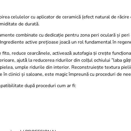
irea celulelor cu aplicator de ceramică (efect natural de răcire
umiditate de durată.
amente combinate cu dedicație pentru zona peri oculară și peri o
 Ingrediente active prețioase joacă un rol fundamental în regene
ito, reduce cearcănele, activează autofagia și crește funcțional
oare, ajută la reducerea ridurilor din colțul ochiului ”laba gâș
elea, umple ridurile din interior. Reconstruiește textura pielii, i
 în clinici și saloane, este magic împreună cu proceduri de nee
ompatibilitate după proceduri cum ar fi: