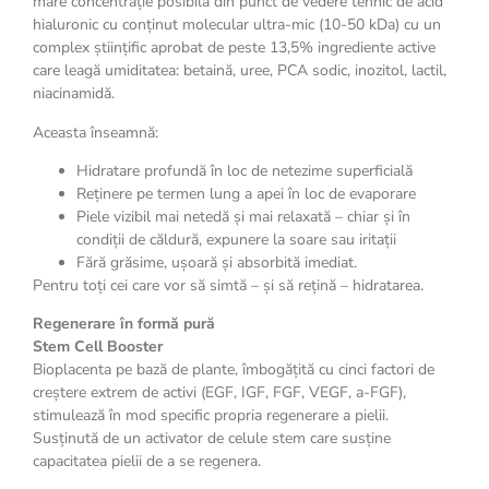
mare concentrație posibilă din punct de vedere tehnic de acid
hialuronic cu conținut molecular ultra-mic (10-50 kDa) cu un
complex științific aprobat de peste 13,5% ingrediente active
care leagă umiditatea: betaină, uree, PCA sodic, inozitol, lactil,
niacinamidă.
Aceasta înseamnă:
Hidratare profundă în loc de netezime superficială
Reținere pe termen lung a apei în loc de evaporare
Piele vizibil mai netedă și mai relaxată – chiar și în
condiții de căldură, expunere la soare sau iritații
Fără grăsime, ușoară și absorbită imediat.
Pentru toți cei care vor să simtă – și să rețină – hidratarea.
Regenerare în formă pură
Stem Cell Booster
Bioplacenta pe bază de plante, îmbogățită cu cinci factori de
creștere extrem de activi (EGF, IGF, FGF, VEGF, a-FGF),
stimulează în mod specific propria regenerare a pielii.
Susținută de un activator de celule stem care susține
capacitatea pielii de a se regenera.