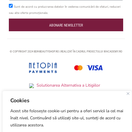
Sunt de acord cu prelucrarea datelor în vederea comunicării de sfaturi, reduceri
sau alte oferte promoționale.
ABONARE NEWSLETTER
© COPYRIGHT 2024 BDR-BEAUTYSHOP.RO | REALIZAT ÎN CADRUL PROIECTULUI
WACADEMY.RO
Cookies
Acest site folosește cookie-uri pentru a oferi servicii la cel mai
Optimized by Seraphinite Accelerator
Turns on site high speed to be attractive for people and search engines.
înalt nivel. Continuând să utilizați site-ul, sunteți de acord cu
utilizarea acestora.