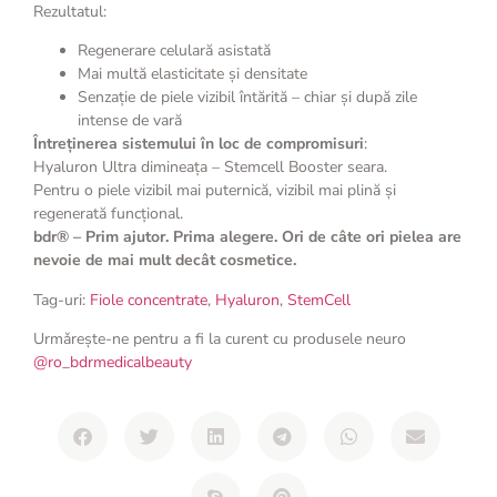
Rezultatul:
Regenerare celulară asistată
Mai multă elasticitate și densitate
Senzație de piele vizibil întărită – chiar și după zile
intense de vară
Întreținerea sistemului în loc de compromisuri
:
Hyaluron Ultra dimineața – Stemcell Booster seara.
Pentru o piele vizibil mai puternică, vizibil mai plină și
regenerată funcțional.
bdr® – Prim ajutor. Prima alegere. Ori de câte ori pielea are
nevoie de mai mult decât cosmetice.
Tag-uri:
Fiole concentrate
,
Hyaluron
,
StemCell
Urmǎreşte-ne pentru a fi la curent cu produsele neuro
@ro_bdrmedicalbeauty