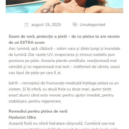
august 15, 2025
Uncategorized
Soare de vară, protecție a pielii – de ce pielea ta are nevoie
de un EXTRA acum
Aer, lumină, apă, căldură – iubim vara și zilele lungi și inundate
de lumină. Dar razele UV, evaporarea și stresul oxidativ pun
presiune pe piele. Aceasta pierde umiditate, reacționează mai
sensibil și se regenerează mai lent – indiferent de vârsta, sexul
sau tipul de piele pe care îl ai.
bdr® – conceptul de frumusețe medicală înțelege pielea ca un
sistem. Și îți oferă, cu două fiole cu doze mari, ajutor țintit
exact atunci când este nevoie: pentru ajutor imediat, pentru
stabilizare, pentru regenerare.
Remediul pentru pielea de vară
Hyaluron Ultra
Această fiolă nu oferă hidratare obișnuită. Combină cea mai