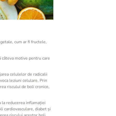
etale, cum ar fi fructele,
tă câteva motive pentru care
jarea celulelor de radicalii
voca leziuni celulare. Prin
rea riscului de boli cronice,
ta la reducerea inflamației
i cardiovasculare, diabet și
erea riscului acestor boli.