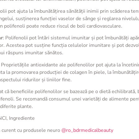
nolii pot ajuta la îmbunătățirea sănătății inimii prin scăderea tens
ngelui, susținerea funcției vaselor de sânge și reglarea nivelulu
n polifenoli poate reduce riscul de boli cardiovasculare.
ar
: Polifenolii pot întări sistemul imunitar și pot îmbunătăți ap
lor. Acestea pot susține funcția celulelor imunitare și pot dezvol
nui răspuns imunitar sănătos.
: Proprietățile antioxidante ale polifenolilor pot ajuta la încetin
uta la promovarea producției de colagen în piele, la îmbunătățir
pectului ridurilor și liniilor fine.
că beneficiile polifenolilor se bazează pe o dietă echilibrată, 
ifenoli. Se recomandă consumul unei varietăți de alimente pentr
 diferite plante.
INCI, Ingrediente
a curent cu produsele neuro
@ro_bdrmedicalbeauty