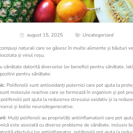
august 15, 2025
Uncategorized
compuși naturali care se găsesc în multe alimente și băuturi veg
iocolata și vinul roșu.
u sănătate datorită diverselor lor beneficii pentru sănătate. Ia
 pozitivi pentru sănătate:
ic
: Polifenolii sunt antioxidanți puternici care pot ajuta la prote
eri sunt molecule reactive care se formează în organism și pot pro
 polifenolii pot ajuta la reducerea stresului oxidativ și la reduce
ancerul și bolile neurodegenerative.
rii
: Mulți polifenoli au proprietăți antiinflamatorii care pot aju
nică este asociată cu diverse probleme de sănătate, inclusiv bol
orită efectului lor antiinflamator, polifenolii pot ajuta la reduc