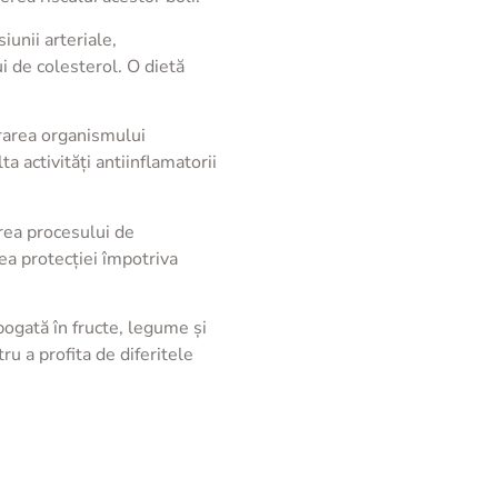
iunii arteriale,
i de colesterol. O dietă
ărarea organismului
ta activități antiinflamatorii
irea procesului de
ea protecției împotriva
bogată în fructe, legume și
u a profita de diferitele