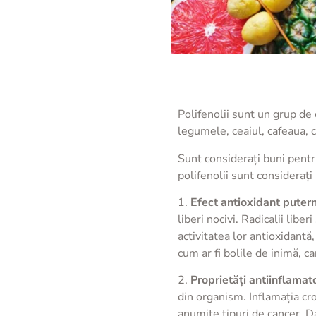
Polifenolii sunt un grup de 
legumele, ceaiul, cafeaua, c
Sunt considerați buni pentr
polifenolii sunt considerați
1.
Efect antioxidant putern
liberi nocivi. Radicalii lib
activitatea lor antioxidantă,
cum ar fi bolile de inimă, c
2.
Proprietăți antiinflamato
din organism. Inflamația cro
anumite tipuri de cancer. Dat