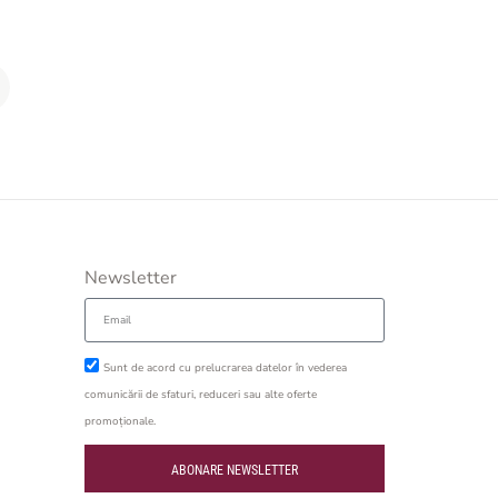
Newsletter
Sunt de acord cu prelucrarea datelor în vederea
comunicării de sfaturi, reduceri sau alte oferte
promoționale.
ABONARE NEWSLETTER