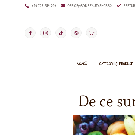
+40 723 259.769
OFFICE@BDR-BEAUTYSHOP.RO
PREȚUR
ACASĂ
CATEGORII ȘI PRODUSE
De ce su