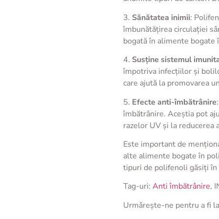
3.
Sănătatea inimii
: Polife
îmbunătățirea circulației sâ
bogată în alimente bogate î
4.
Susține sistemul imunit
împotriva infecțiilor și boli
care ajută la promovarea u
5.
Efecte anti-îmbătrânire
îmbătrânire. Aceștia pot aj
razelor UV și la reducerea as
Este important de menționat 
alte alimente bogate în pol
tipuri de polifenoli găsiți în
Tag-uri:
Anti îmbătrânire
, 
Urmǎreşte-ne pentru a fi l