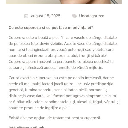
august 15, 2025
Uncategorized
Ce este cuperoza și ce pot face în privința ei
?
Cuperoza este o boală a pielii în care vasele de sânge dilatate
de pe pielea feței devin vizibile. Aceste vase de sânge dilatate,
numite și telangiectazii, provoacă pete roșii sau violete, care
apar de obicei în zona obrajilor, nasului, frunții și bărbiei.
Cuperoza apare frecvent la persoanele cu pielea deschisă la
culoare și afectează adesea femeile de vârstă mijlocie.
Cauza exactă a cuperozei nu este pe deplin înțeleasă, dar se
crede că mai mulți factori joacă un rol, inclusiv predispoziția
genetică, lumina soarelui, sensibilitatea pielii, hormonii și
disfuncția vasculară. Unii factori pot agrava simptomele, cum
ar fi băuturile calde, condimentele iuți, alcoolul, frigul, vântul și
anumite produse de îngrijire a pielii.
Există diverse opțiuni de tratament pentru cuperoză.
Iată câteva opțiuni
: