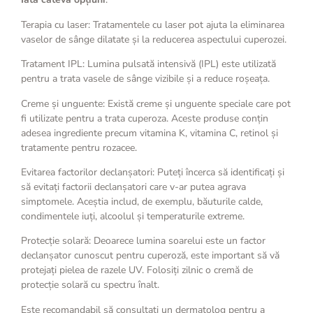
Terapia cu laser: Tratamentele cu laser pot ajuta la eliminarea
vaselor de sânge dilatate și la reducerea aspectului cuperozei.
Tratament IPL: Lumina pulsată intensivă (IPL) este utilizată
pentru a trata vasele de sânge vizibile și a reduce roșeața.
Creme și unguente: Există creme și unguente speciale care pot
fi utilizate pentru a trata cuperoza. Aceste produse conțin
adesea ingrediente precum vitamina K, vitamina C, retinol și
tratamente pentru rozacee.
Evitarea factorilor declanșatori: Puteți încerca să identificați și
să evitați factorii declanșatori care v-ar putea agrava
simptomele. Aceștia includ, de exemplu, băuturile calde,
condimentele iuți, alcoolul și temperaturile extreme.
Protecție solară: Deoarece lumina soarelui este un factor
declanșator cunoscut pentru cuperoză, este important să vă
protejați pielea de razele UV. Folosiți zilnic o cremă de
protecție solară cu spectru înalt.
Este recomandabil să consultați un dermatolog pentru a